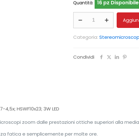
16 pz Disponibile
Quantità:
Stereomicroscopio
Aggiung
zoom
KERN
Categoria:
Stereomicroscop
OZM
542
Condividi
quantità
7-4,5x; HSWF10x23; 3W LED
roscopi zoom dalle prestazioni ottiche superiori alla medi
za fatica e semplicemente per molte ore.