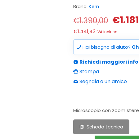
Brand:
Kern
Il
€
1.18
€
1.390,00
prezz
€
1.441,43
IVA inclusa
origin
era:
Hai bisogno di aiuto?
Ch
€1.39
Richiedi maggiori inf
Stampa
Segnala a un amico
Microscopio con zoom stereo 
Scheda tecnica