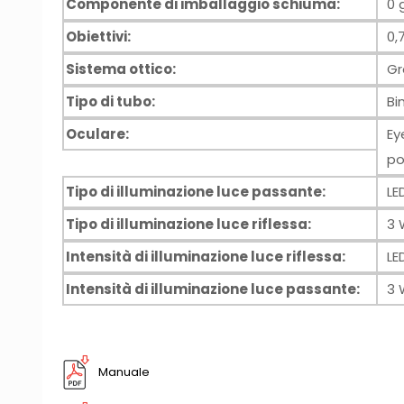
Componente di imballaggio schiuma:
0 
Obiettivi:
0,
Sistema ottico:
Gr
Tipo di tubo:
Bi
Oculare:
Ey
po
Tipo di illuminazione luce passante:
LE
Tipo di illuminazione luce riflessa:
3 
Intensità di illuminazione luce riflessa:
LE
Intensità di illuminazione luce passante:
3 
Manuale