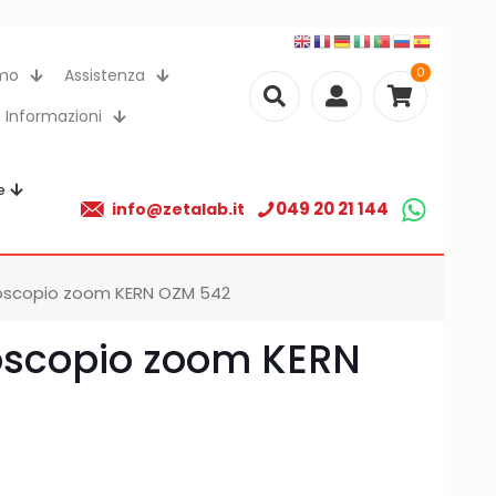
0
amo
Assistenza
Informazioni
e
049 20 21 144
info@zetalab.it
oscopio zoom KERN OZM 542
oscopio zoom KERN