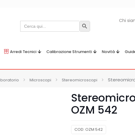
Chi si
Search
Search Button
for:
Arredi Tecnici
Calibrazione Strumenti
Novità
Guid
Stereomicr
aboratorio
Microscopi
Stereomicroscopi
Stereomicr
OZM 542
COD:
OZM 542