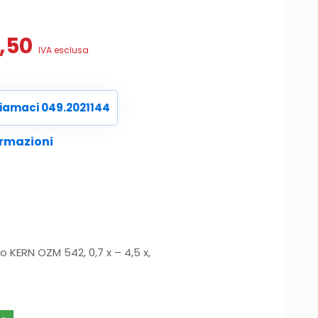
Il
1,50
IVA esclusa
o
prezzo
ale
attuale
è:
iamaci 049.2021144
0,00.
€1.181,50.
ormazioni
KERN OZM 542, 0,7 x – 4,5 x,