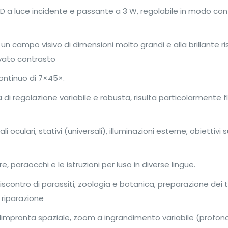
D a luce incidente e passante a 3 W, regolabile in modo con
un campo visivo di dimensioni molto grandi e alla brillante 
evato contrasto
ntinuo di 7×45×.
 di regolazione variabile e robusta, risulta particolarmente f
 oculari, stativi (universali), illuminazioni esterne, obietti
, paraocchi e le istruzioni per luso in diverse lingue.
scontro di parassiti, zoologia e botanica, preparazione dei t
 riparazione
limpronta spaziale, zoom a ingrandimento variabile (profondità