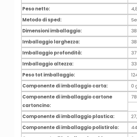
Peso netto:
4,
Metodo di sped:
Se
Dimensioni imballaggio:
3
Imballaggio larghezza:
3
Imballaggio profondità:
3
Imballaggio altezza:
3
Peso tot imballaggio:
12
Componente di imballaggio carta:
0 
Componente di imballaggio cartone
78
cartoncino:
Componente di imballaggio plastica:
27
Componente di imballaggio polistirolo:
44