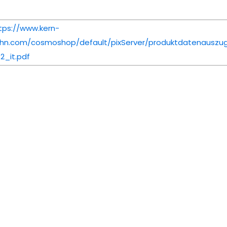
tps://www.kern-
hn.com/cosmoshop/default/pixServer/produktdatenauszug
2_it.pdf