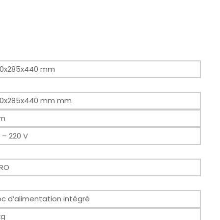
30x285x440 mm
30x285x440 mm mm
m
0 – 220 V
URO
oc d’alimentation intégré
kg