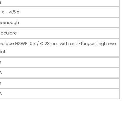
g
7 x – 4,5 x
eenough
noculare
epiece HSWF 10 x / Ø 23mm with anti-fungus, high eye
int
D
W
D
W