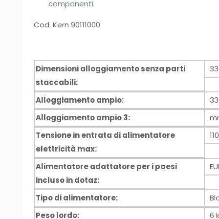
componenti
Cod. Kern 90111000
Dimensioni alloggiamento senza parti
3
staccabili:
Alloggiamento ampio:
3
Alloggiamento ampio 3:
m
Tensione in entrata di alimentatore
11
elettricità max:
Alimentatore adattatore per i paesi
E
incluso in dotaz:
Tipo di alimentatore:
Bl
Peso lordo:
6 