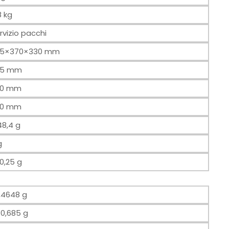
8 kg
rvizio pacchi
85×370×330 mm
85 mm
70 mm
30 mm
48,4 g
g
0,25 g
,4648 g
0,685 g