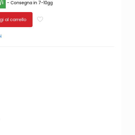
/i
- Consegna in 7-10gg
i al carrello
i
a