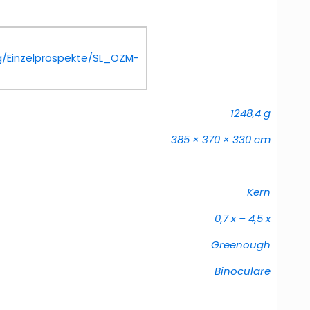
/Einzelprospekte/SL_OZM-
1248,4 g
385 × 370 × 330 cm
Kern
0,7 x – 4,5 x
Greenough
Binoculare