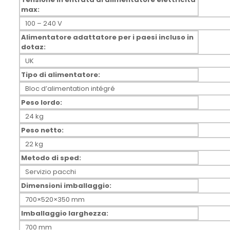
max:
100 – 240 V
Alimentatore adattatore per i paesi incluso in
dotaz:
UK
Tipo di alimentatore:
Bloc d’alimentation intégré
Peso lordo:
24 kg
Peso netto:
22 kg
Metodo di sped:
Servizio pacchi
Dimensioni imballaggio:
700×520×350 mm
Imballaggio larghezza:
700 mm