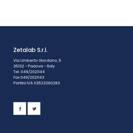
Set stereomicroscopi KERN OZM 922
Il
Il
€
1.368,50
€
1.610,00
IVA esclusa
prezzo
prezzo
IVA inclusa
€
1.669,57
originale
attuale
era:
è:
€1.610,00.
€1.368,50.
Zetalab S.r.l.
Via Umberto Giordano, 5
35132 - Padova - Italy
Tel. 049/2021144
Fax 049/2021143
Partita IVA 0
3523260283