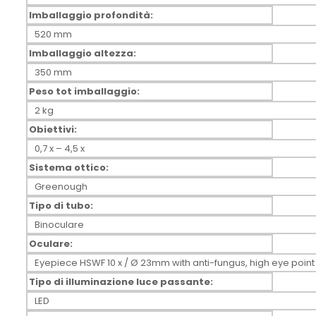
Imballaggio profondità:
520 mm
Imballaggio altezza:
350 mm
Peso tot imballaggio:
2 kg
Obiettivi:
0,7 x – 4,5 x
Sistema ottico:
Greenough
Tipo di tubo:
Binoculare
Oculare:
Eyepiece HSWF 10 x / Ø 23mm with anti-fungus, high eye point
Tipo di illuminazione luce passante:
LED