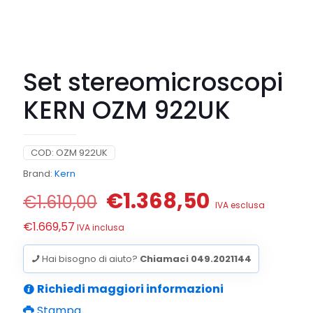
Set stereomicroscopi
KERN OZM 922UK
COD:
OZM 922UK
Brand:
Kern
Il
Il
€
1.368,50
€
1.610,00
IVA esclusa
prezzo
prezzo
€
1.669,57
IVA inclusa
originale
attuale
era:
è:
Hai bisogno di aiuto?
Chiamaci 049.2021144
€1.610,00.
€1.368,50.
Richiedi maggiori informazioni
Stampa