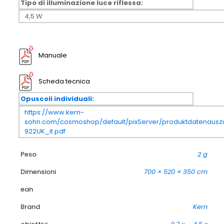
Tipo di illuminazione luce riflessa:
4,5 W
Manuale
Scheda tecnica
Opuscoli individuali:
https://www.kern-
sohn.com/cosmoshop/default/pixServer/produktdatenausz
922UK_it.pdf
Peso
2 g
Dimensioni
700 × 520 × 350 cm
ean
Brand
Kern