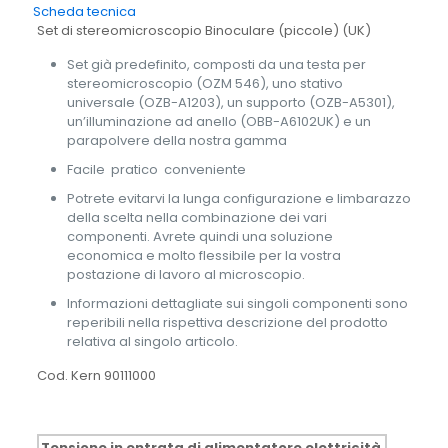
Scheda tecnica
Set di stereomicroscopio Binoculare (piccole) (UK)
Set già predefinito, composti da una testa per
stereomicroscopio (OZM 546), uno stativo
universale (OZB-A1203), un supporto (OZB-A5301),
un’illuminazione ad anello (OBB-A6102UK) e un
parapolvere della nostra gamma
Facile  pratico  conveniente
Potrete evitarvi la lunga configurazione e limbarazzo
della scelta nella combinazione dei vari
componenti. Avrete quindi una soluzione
economica e molto flessibile per la vostra
postazione di lavoro al microscopio.
Informazioni dettagliate sui singoli componenti sono
reperibili nella rispettiva descrizione del prodotto
relativa al singolo articolo.
Cod. Kern 90111000
Tensione in entrata di alimentatore elettricità