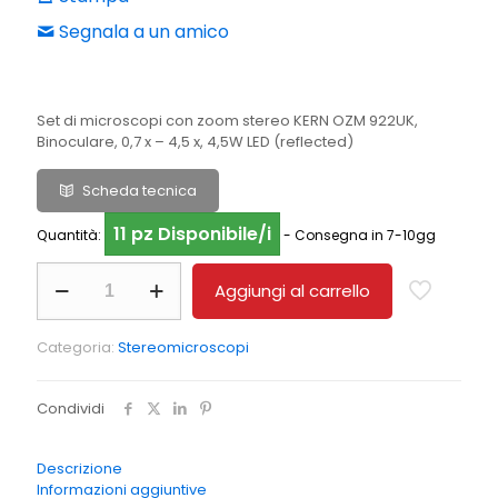
Segnala a un amico
Set di microscopi con zoom stereo KERN OZM 922UK,
Binoculare, 0,7 x – 4,5 x, 4,5W LED (reflected)
Scheda tecnica
11 pz Disponibile/i
Quantità:
- Consegna in 7-10gg
Set
Aggiungi al carrello
stereomicroscopi
KERN
OZM
Categoria:
Stereomicroscopi
922UK
quantità
Condividi
Descrizione
Informazioni aggiuntive