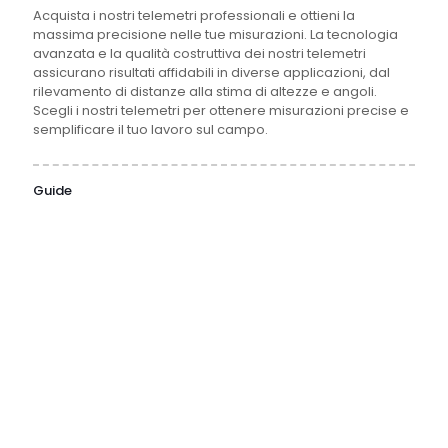
Acquista i nostri telemetri professionali e ottieni la
massima precisione nelle tue misurazioni. La tecnologia
avanzata e la qualità costruttiva dei nostri telemetri
assicurano risultati affidabili in diverse applicazioni, dal
rilevamento di distanze alla stima di altezze e angoli.
Scegli i nostri telemetri per ottenere misurazioni precise e
semplificare il tuo lavoro sul campo.
Guide
31 Luglio
1 Luglio
16 Giugno
15 Giugno
2026
2026
2026
2026
Cosa
Campionatore
Guida
Piranometro