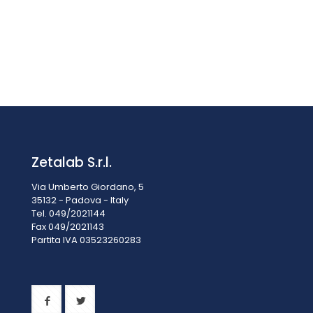
Manutenzione
delle
Cappe a
Filtrazione
Molecolare
e
Biologiche
Zetalab S.r.l.
Via Umberto Giordano, 5
35132 - Padova - Italy
Tel. 049/2021144
Fax 049/2021143
Partita IVA 0
3523260283