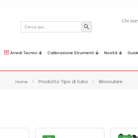
Chi si
Search
Search Button
for:
Arredi Tecnici
Calibrazione Strumenti
Novità
Guid
Prodotto Tipo di tubo
Binoculare
Home