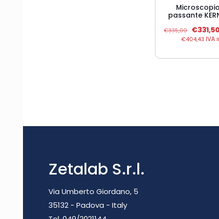
Microscopio
passante KER
Il
€
331,5
€
335,00
prezzo
€
404,43
IVA 
original
era:
€335,00
Zetalab S.r.l.
Via Umberto Giordano, 5
35132 - Padova - Italy
Tel. 049/2021144