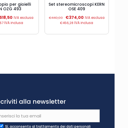
pio per gioielli
Set stereomicroscopi KERN
N OZG 493
OSE 409
Il
Il
Il
518,50
€
374,00
IVA esclusa
€
440,00
IVA esclusa
rezzo
prezzo
prezzo
prezzo
57
IVA inclusa
€
456,28
IVA inclusa
iginale
attuale
originale
attuale
a:
è:
era:
è:
10,00.
€518,50.
€440,00.
€374,00.
scriviti alla newsletter
Sì, acconsento al trattamento dei dati personali