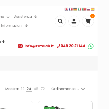
0
amo
Assistenza
Informazioni
e
049 20 21 144
info@zetalab.it
Mostra:
12
24
48
72