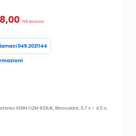
Il
68,00
IVA esclusa
o
prezzo
nale
attuale
è:
iamaci 049.2021144
0,00.
€1.768,00.
ormazioni
tereo KERN OZM 932UK, Binoculare, 0,7 x – 4,5 x,