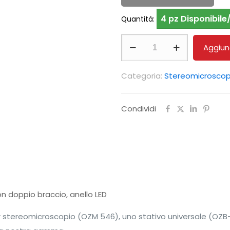
4 pz Disponibile/
Quantità:
Set
Aggiung
stereomicroscopi
KERN
Categoria:
Stereomicroscop
OZM
932UK
Condividi
quantità
n doppio braccio, anello LED
r stereomicroscopio (OZM 546), uno stativo universale (OZB