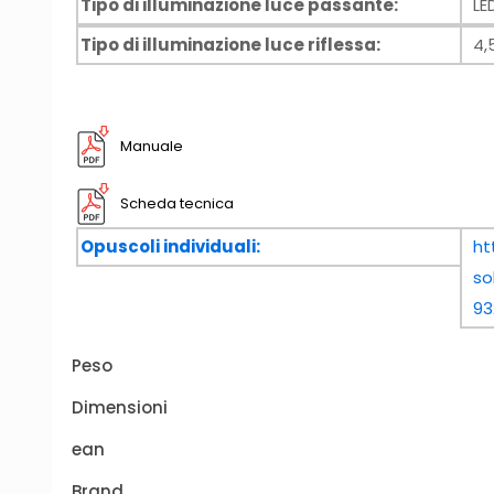
Tipo di illuminazione luce passante:
LE
Tipo di illuminazione luce riflessa:
4,
Manuale
Scheda tecnica
Opuscoli individuali:
ht
so
93
Peso
Dimensioni
ean
Brand