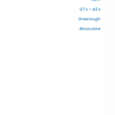
0,7 x – 4,5 x
Greenough
Binoculare