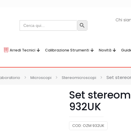
Chi si
Search
Search Button
for:
Arredi Tecnici
Calibrazione Strumenti
Novità
Guid
Set stereo
laboratorio
Microscopi
Stereomicroscopi
Set stereo
932UK
COD:
OZM 932UK