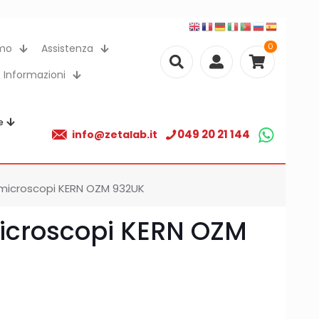
0
amo
Assistenza
Informazioni
e
049 20 21 144
info@zetalab.it
microscopi KERN OZM 932UK
microscopi KERN OZM