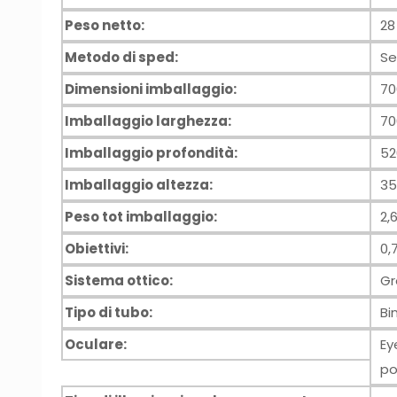
Peso netto:
28
Metodo di sped:
Se
Dimensioni imballaggio:
7
Imballaggio larghezza:
7
Imballaggio profondità:
5
Imballaggio altezza:
3
Peso tot imballaggio:
2,
Obiettivi:
0,
Sistema ottico:
Gr
Tipo di tubo:
Bi
Oculare:
Ey
po