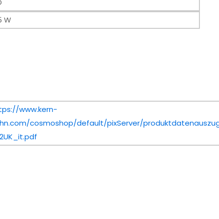
D
5 W
tps://www.kern-
hn.com/cosmoshop/default/pixServer/produktdatenauszug
2UK_it.pdf