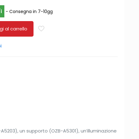
i
- Consegna in 7-10gg
i al carrello
i
-A5203), un supporto (OZB-A5301), un’illuminazione