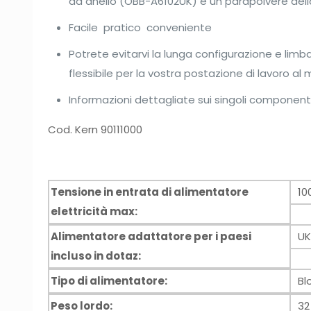
ad anello (OBB-A6102UK) e un parapolvere de
Facile  pratico  conveniente
Potrete evitarvi la lunga configurazione e li
flessibile per la vostra postazione di lavoro al 
Informazioni dettagliate sui singoli componenti s
Cod. Kern 90111000
Tensione in entrata di alimentatore
10
elettricità max:
Alimentatore adattatore per i paesi
U
incluso in dotaz:
Tipo di alimentatore:
Bl
Peso lordo:
32