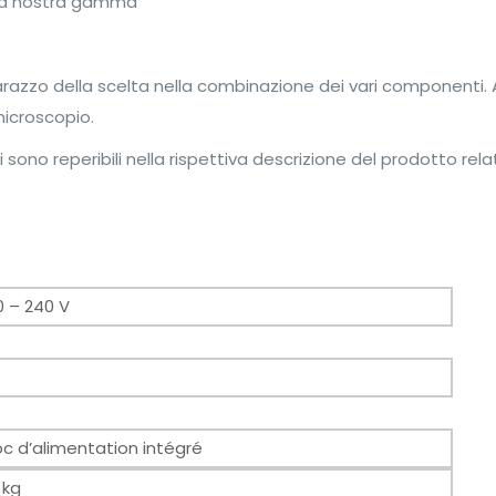
lla nostra gamma
mbarazzo della scelta nella combinazione dei vari componenti
microscopio.
ono reperibili nella rispettiva descrizione del prodotto relati
0 – 240 V
K
oc d’alimentation intégré
 kg