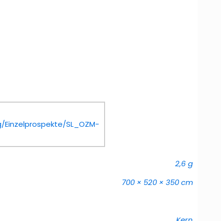
/Einzelprospekte/SL_OZM-
2,6 g
700 × 520 × 350 cm
Kern