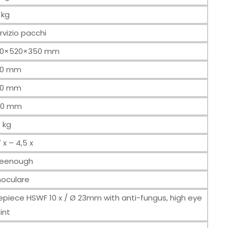
 kg
rvizio pacchi
00×520×350 mm
00 mm
20 mm
50 mm
6 kg
7 x – 4,5 x
eenough
noculare
epiece HSWF 10 x / Ø 23mm with anti-fungus, high eye
int