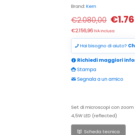
Brand:
Kern
Il
€
1.7
€
2.080,00
prezz
€
2.156,96
IVA inclusa
origi
era:
Hai bisogno di aiuto?
Ch
€2.08
Richiedi maggiori inf
Stampa
Segnala a un amico
Set di microscopi con zoom s
4,5W LED (reflected)
Scheda tecnica