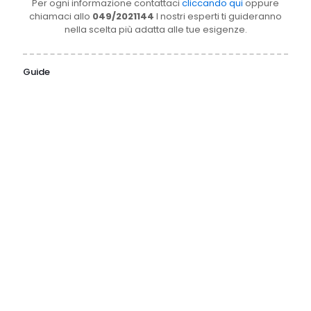
Per ogni informazione contattaci
cliccando qui
oppure
chiamaci allo
049/2021144
I nostri esperti ti guideranno
nella scelta più adatta alle tue esigenze.
Guide
31 Luglio
1 Luglio
16 Giugno
15 Giugno
2026
2026
2026
2026
Cosa
Campionatore
Guida
Piranometro
rende
microbiologico
completa
per
davvero
dell’aria:
all’acquisto
impianti
affidabile
funzionamento,
della
fotovoltaici:
un
applicazioni
bilancia:
tipologie,