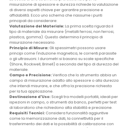
misurazione di spessore e durezza richiede la valutazione
di diversi aspetti chiave per garantire precisione e
affidabilità. Ecco uno schema che riassume i punti
principali da considerare:
Valutazione del Materiale:
La prima scelta riguarda il
tipo di materiale da misurare (metalli ferrosi, non ferrosi,
plastica, gomma). Questo determina il principio di
misurazione necessario.
Principio di Misura:
Gli spessimetri possono usare
principi come l'induzione magnetica, le correnti parassite
o gli ultrasuoni. I durometri si basano su scale specifiche
(Shore, Rockwell, Brinell) a seconda del tipo di durezza del
materiale.
Campo e Precisione:
Verifica che lo strumento abbia un
campo di misurazione adatto allo spessore o alla durezza
che intendi misurare, e che offra la precisione richiesta
per la tua applicazione.
Destinazione d'Uso:
Scegli tra modelli portatili, ideali per
ispezioni in campo, o strumenti da banco, perfetti per test
di laboratorio che richiedono alta stabilità e precisione.
Requisiti Tecnici:
Considera funzionalità aggiuntive
come la memorizzazione dati, la connettività per il
trasferimento dei dati e la possibilità di calibrazione con