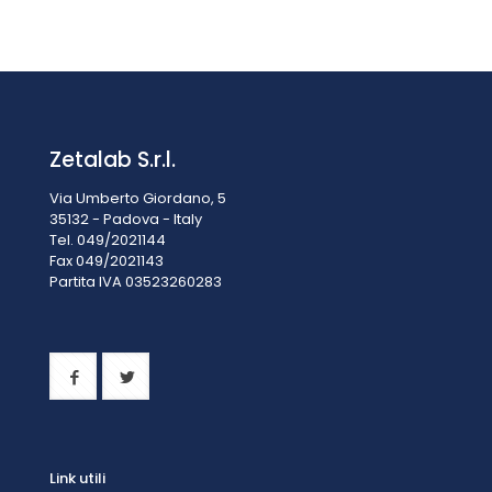
Molecolare
e
Biologiche
Zetalab S.r.l.
Via Umberto Giordano, 5
35132 - Padova - Italy
Tel. 049/2021144
Fax 049/2021143
Partita IVA 0
3523260283
Link utili