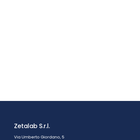
Verifica e
Manutenzione
delle
Cappe a
Filtrazione
Molecolare
e
Biologiche
Zetalab S.r.l.
Via Umberto Giordano, 5