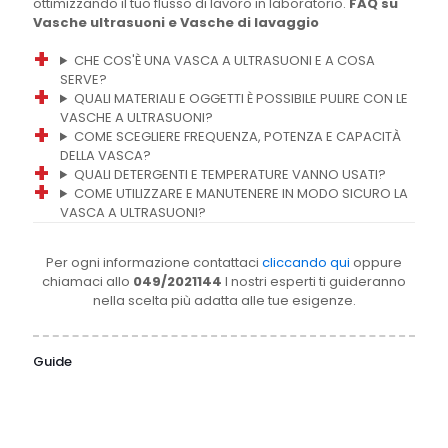
ottimizzando il tuo flusso di lavoro in laboratorio.
FAQ su
Vasche ultrasuoni e Vasche di lavaggio
CHE COS'È UNA VASCA A ULTRASUONI E A COSA
SERVE?
QUALI MATERIALI E OGGETTI È POSSIBILE PULIRE CON LE
VASCHE A ULTRASUONI?
COME SCEGLIERE FREQUENZA, POTENZA E CAPACITÀ
DELLA VASCA?
QUALI DETERGENTI E TEMPERATURE VANNO USATI?
COME UTILIZZARE E MANUTENERE IN MODO SICURO LA
VASCA A ULTRASUONI?
Per ogni informazione contattaci
cliccando qui
oppure
chiamaci allo
049/2021144
I nostri esperti ti guideranno
nella scelta più adatta alle tue esigenze.
Guide
31 Luglio
1 Luglio
16 Giugno
15 Giugno
2026
2026
2026
2026