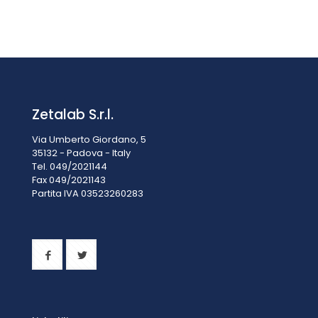
CRISTALLIZZATORI CON BECCO VETRO BOROSILICATO DIM.
40X25 MM, CAPACITÀ 20 ML
Prezzo su richiesta
Zetalab S.r.l.
Via Umberto Giordano, 5
35132 - Padova - Italy
Tel. 049/2021144
Fax 049/2021143
Partita IVA 0
3523260283