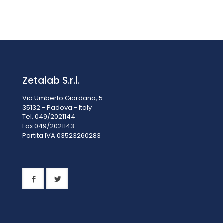
CRISTALLIZZATORI CON BECCO VETRO BOROSILICATO DIM.
40X25 MM, CAPACITÀ 20 ML
Prezzo su richiesta
Zetalab S.r.l.
Via Umberto Giordano, 5
35132 - Padova - Italy
Tel. 049/2021144
Fax 049/2021143
Partita IVA 0
3523260283