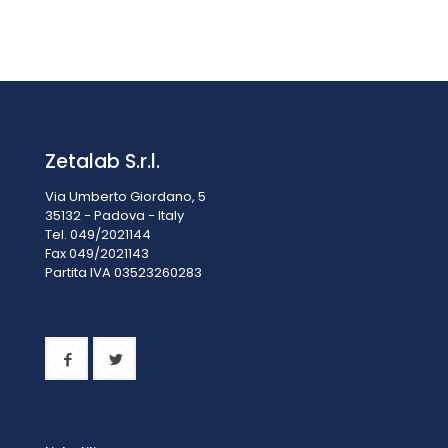
CRISTALLIZZATORI CON BECCO VETRO BOROSILICATO DIM.
230X100 MM, CAPACITÀ 3500 ML
Prezzo su richiesta
Zetalab S.r.l.
Via Umberto Giordano, 5
35132 - Padova - Italy
Tel. 049/2021144
Fax 049/2021143
Partita IVA 0
3523260283