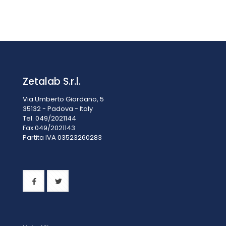
CRISTALLIZZATORI CON BECCO VETRO BOROSILICATO DIM.
230X100 MM, CAPACITÀ 3500 ML
Prezzo su richiesta
Zetalab S.r.l.
Via Umberto Giordano, 5
35132 - Padova - Italy
Tel. 049/2021144
Fax 049/2021143
Partita IVA 0
3523260283