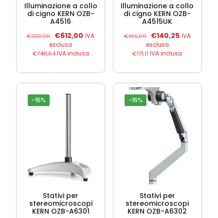
Illuminazione a collo
Illuminazione a collo
di cigno KERN OZB-
di cigno KERN OZB-
A4516
A4515UK
Il
Il
Il
Il
€
612,00
€
140,25
€
720,00
IVA
€
165,00
IVA
prezzo
prezzo
prezzo
prezzo
esclusa
esclusa
originale
attuale
originale
attuale
€
746,64
IVA inclusa
€
171,11
IVA inclusa
era:
è:
era:
è:
€720,00.
€612,00.
€165,00.
€140,25.
-15%
-15%
Stativi per
Stativi per
stereomicroscopi
stereomicroscopi
KERN OZB-A6301
KERN OZB-A6302