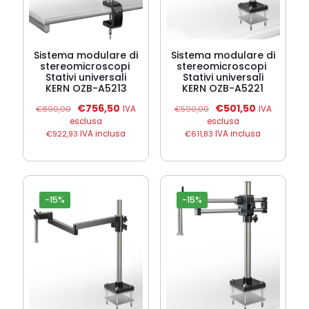
Sistema modulare di
Sistema modulare di
stereomicroscopi 
stereomicroscopi 
Stativi universali
Stativi universali
KERN OZB-A5213
KERN OZB-A5221
Il
Il
Il
Il
€
756,50
€
501,50
€
890,00
IVA
€
590,00
IVA
prezzo
prezzo
prezzo
prezzo
esclusa
esclusa
originale
attuale
originale
attuale
€
922,93
IVA inclusa
€
611,83
IVA inclusa
era:
è:
era:
è:
€890,00.
€756,50.
€590,00.
€501,50.
-15%
-15%