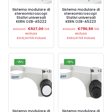
Sistema modulare di
Sistema modulare di
stereomicroscopi 
stereomicroscopi 
Stativi universali
Stativi universali
KERN OZB-A5222
KERN OZB-A5223
Il
Il
Il
Il
€
527,00
€
790,50
€
620,00
IVA
€
930,00
IVA
prezzo
prezzo
prezzo
prezzo
esclusa
esclusa
originale
attuale
originale
attuale
€
642,94
IVA inclusa
€
964,41
IVA inclusa
era:
è:
era:
è:
€620,00.
€527,00.
€930,00.
€790,50.
-15%
-15%
Sistema modulare di
Sistema modulare di