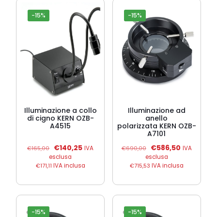
-15%
-15%
Illuminazione a collo
Illuminazione ad
di cigno KERN OZB-
anello
A4515
polarizzata KERN OZB-
A7101
Il
Il
Il
Il
€
140,25
€
586,50
€
165,00
IVA
€
690,00
IVA
prezzo
prezzo
prezzo
prezzo
esclusa
esclusa
originale
attuale
originale
attuale
€
171,11
IVA inclusa
€
715,53
IVA inclusa
era:
è:
era:
è:
€165,00.
€140,25.
€690,00.
€586,50.
-15%
-15%