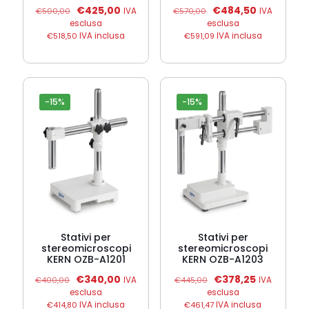
Il
Il
Il
Il
€
425,00
€
484,50
€
500,00
IVA
€
570,00
IVA
prezzo
prezzo
prezzo
prezzo
esclusa
esclusa
originale
attuale
originale
attuale
€
518,50
IVA inclusa
€
591,09
IVA inclusa
era:
è:
era:
è:
€500,00.
€425,00.
€570,00.
€484,50.
-15%
-15%
Stativi per
Stativi per
stereomicroscopi
stereomicroscopi
KERN OZB-A1201
KERN OZB-A1203
Il
Il
Il
Il
€
340,00
€
378,25
€
400,00
IVA
€
445,00
IVA
prezzo
prezzo
prezzo
prezzo
esclusa
esclusa
originale
attuale
originale
attuale
€
414,80
IVA inclusa
€
461,47
IVA inclusa