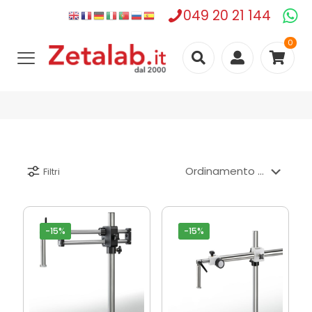
049 20 21 144
0
Filtri
-15%
-15%