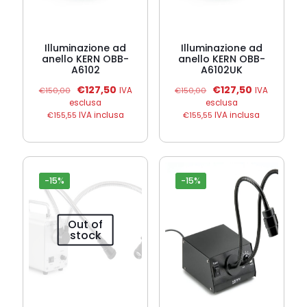
Illuminazione ad
Illuminazione ad
anello KERN OBB-
anello KERN OBB-
A6102
A6102UK
Il
Il
Il
Il
€
127,50
€
127,50
€
150,00
IVA
€
150,00
IVA
prezzo
prezzo
prezzo
prezzo
esclusa
esclusa
originale
attuale
originale
attuale
€
155,55
IVA inclusa
€
155,55
IVA inclusa
era:
è:
era:
è:
€150,00.
€127,50.
€150,00.
€127,50.
-15%
-15%
Out of
stock