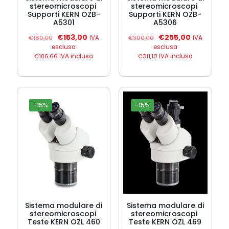
stereomicroscopi 
stereomicroscopi 
Supporti KERN OZB-
Supporti KERN OZB-
A5301
A5306
Il
Il
Il
Il
€
153,00
€
255,00
€
180,00
IVA
€
300,00
IVA
prezzo
prezzo
prezzo
prezzo
esclusa
esclusa
originale
attuale
originale
attuale
€
186,66
IVA inclusa
€
311,10
IVA inclusa
era:
è:
era:
è:
€180,00.
€153,00.
€300,00.
€255,00.
-15%
-15%
Sistema modulare di
Sistema modulare di
stereomicroscopi 
stereomicroscopi 
Teste KERN OZL 460
Teste KERN OZL 469