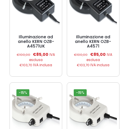
Illuminazione ad
Illuminazione ad
anello KERN OZB-
anello KERN OZB-
A4571UK
A4571
Il
Il
Il
Il
€
85,00
€
85,00
€
100,00
IVA
€
100,00
IVA
prezzo
prezzo
prezzo
prezzo
esclusa
esclusa
originale
attuale
originale
attuale
€
103,70
IVA inclusa
€
103,70
IVA inclusa
era:
è:
era:
è:
€100,00.
€85,00.
€100,00.
€85,00.
-15%
-15%