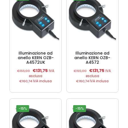
Illuminazione ad
Illuminazione ad
anello KERN OZB-
anello KERN OZB-
A4572UK
A4572
Il
Il
Il
Il
€
131,75
€
131,75
€
155,00
IVA
€
155,00
IVA
prezzo
prezzo
prezzo
prezzo
esclusa
esclusa
originale
attuale
originale
attuale
€
160,74
IVA inclusa
€
160,74
IVA inclusa
era:
è:
era:
è:
€155,00.
€131,75.
€155,00.
€131,75.
-15%
-15%