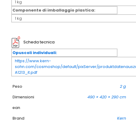
1 kg
Componente di imballaggio plastica:
1 kg
Scheda tecnica
Opuscoli individuali:
https://www.kern-
sohn.com/cosmoshop/default/pixServer/produktdatenausz
A1213_it.pdf
Peso
2 g
Dimensioni
490 × 420 × 290 cm
ean
Brand
Kern