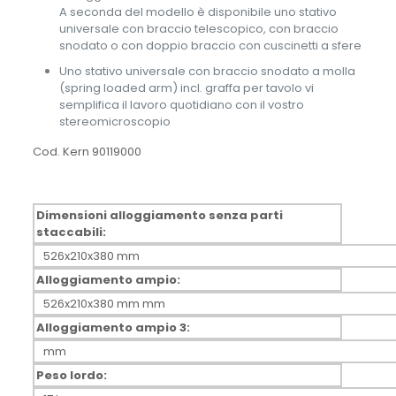
A seconda del modello è disponibile uno stativo
universale con braccio telescopico, con braccio
snodato o con doppio braccio con cuscinetti a sfere
Uno stativo universale con braccio snodato a molla
(spring loaded arm) incl. graffa per tavolo vi
semplifica il lavoro quotidiano con il vostro
stereomicroscopio
Cod. Kern 90119000
Dimensioni alloggiamento senza parti
staccabili:
526x210x380 mm
Alloggiamento ampio:
526x210x380 mm mm
Alloggiamento ampio 3:
mm
Peso lordo: