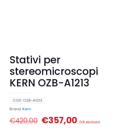
Stativi per
stereomicroscopi
KERN OZB-A1213
COD:
OZB-A1213
Brand:
Kern
Il
Il
€
357,00
€
420,00
IVA esclusa
prezzo
prezzo