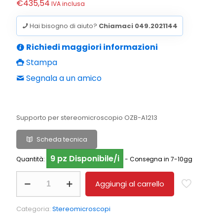
€
435,54
IVA inclusa
originale
attuale
era:
è:
Hai bisogno di aiuto?
Chiamaci 049.2021144
€420,00.
€357,00.
Richiedi maggiori informazioni
Stampa
Segnala a un amico
Supporto per stereomicroscopio OZB-A1213
Scheda tecnica
9 pz Disponibile/i
Quantità:
- Consegna in 7-10gg
Stativi
Aggiungi al carrello
per
stereomicroscopi
KERN
Categoria:
Stereomicroscopi
OZB-