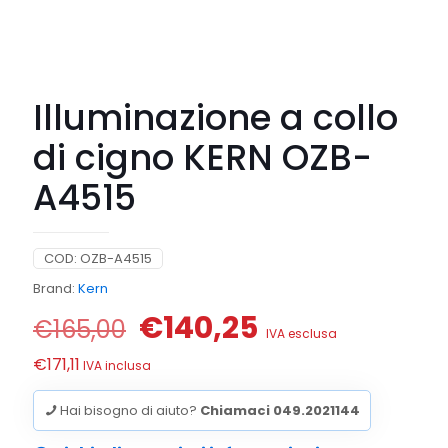
Illuminazione a collo
di cigno KERN OZB-
A4515
COD:
OZB-A4515
Brand:
Kern
Il
Il
€
140,25
€
165,00
IVA esclusa
prezzo
prezzo
€
171,11
IVA inclusa
originale
attuale
era:
è:
Hai bisogno di aiuto?
Chiamaci 049.2021144
€165,00.
€140,25.