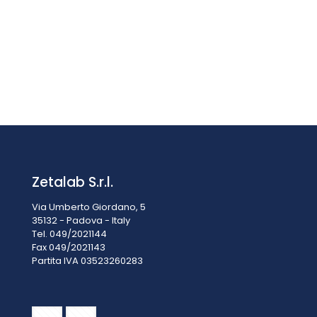
Set microscopio digitale KERN OZP 558T241
Il
Il
€
2.643,50
€
2.930,00
IVA esclusa
prezzo
prezzo
IVA inclusa
€
3.225,07
originale
attuale
era:
è:
€2.930,00.
€2.643,50.
Zetalab S.r.l.
Via Umberto Giordano, 5
35132 - Padova - Italy
Tel. 049/2021144
Fax 049/2021143
Partita IVA 0
3523260283