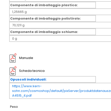
Componente di imballaggio plastica:
1,25665 g
Componente di imballaggio polistirolo:
70,1211 g
Componente di imballaggio schiuma:
0 g
Manuale
Scheda tecnica
Opuscoli individuali:
https://www.kern-
sohn.com/cosmoshop/default/pixServer/produktdatenausz
A4515_it.pdf
Peso