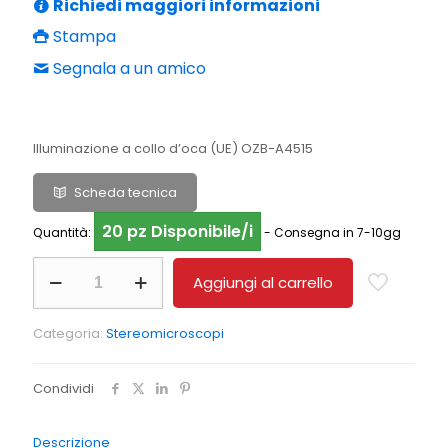
Richiedi maggiori informazioni
Stampa
Segnala a un amico
Illuminazione a collo d’oca (UE) OZB-A4515
Scheda tecnica
20 pz Disponibile/i
Quantità:
- Consegna in 7-10gg
Illuminazione
Aggiungi al carrello
a
collo
di
Categoria:
Stereomicroscopi
cigno
KERN
OZB-
Condividi
A4515
quantità
Descrizione