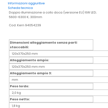
Informazioni aggiuntive
Scheda tecnica
Doppio illuminazione a collo doca (versione EU) 6W LED;
5600-6300 K; 300mm
Cod. Kern 94054239
Dimensioni alloggiamento senza parti
staccabili:
120x370x250 mm
Alloggiamento ampio:
120x370x250 mm mm
Alloggiamento ampio 3:
mm
Peso lordo:
2,0 kg
Peso netto:
1,8 kg