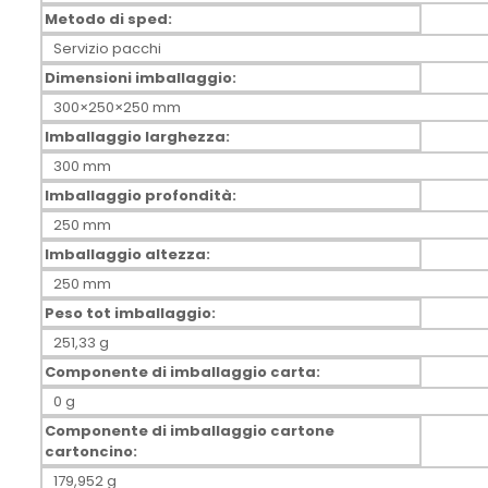
Metodo di sped:
Servizio pacchi
Dimensioni imballaggio:
300×250×250 mm
Imballaggio larghezza:
300 mm
Imballaggio profondità:
250 mm
Imballaggio altezza:
250 mm
Peso tot imballaggio:
251,33 g
Componente di imballaggio carta:
0 g
Componente di imballaggio cartone
cartoncino:
179,952 g