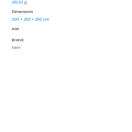
251,33 g
Dimensioni
300 × 250 × 250 cm
ean
Brand
Kern
-15%
Out of stock