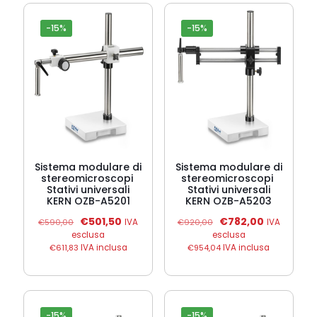
-15%
-15%
Sistema modulare di
Sistema modulare di
stereomicroscopi 
stereomicroscopi 
Stativi universali
Stativi universali
KERN OZB-A5201
KERN OZB-A5203
Il
Il
Il
Il
€
501,50
€
782,00
€
590,00
IVA
€
920,00
IVA
prezzo
prezzo
prezzo
prezzo
esclusa
esclusa
originale
attuale
originale
attuale
€
611,83
IVA inclusa
€
954,04
IVA inclusa
era:
è:
era:
è:
€590,00.
€501,50.
€920,00.
€782,00.
-15%
-15%