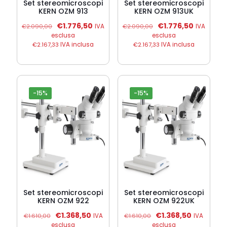
Set stereomicroscopi
Set stereomicroscopi
KERN OZM 913
KERN OZM 913UK
Il
Il
Il
Il
€
1.776,50
€
1.776,50
€
2.090,00
IVA
€
2.090,00
IVA
prezzo
prezzo
prezzo
prezzo
esclusa
esclusa
originale
attuale
originale
attuale
€
2.167,33
IVA inclusa
€
2.167,33
IVA inclusa
era:
è:
era:
è:
€2.090,00.
€1.776,50.
€2.090,00.
€1.776,50
-15%
-15%
Set stereomicroscopi
Set stereomicroscopi
KERN OZM 922
KERN OZM 922UK
Il
Il
Il
Il
€
1.368,50
€
1.368,50
€
1.610,00
IVA
€
1.610,00
IVA
prezzo
prezzo
prezzo
prezzo
esclusa
esclusa