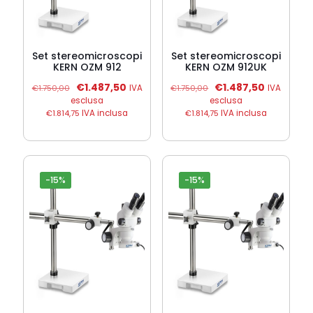
Set stereomicroscopi
Set stereomicroscopi
KERN OZM 912
KERN OZM 912UK
Il
Il
Il
Il
€
1.487,50
€
1.487,50
€
1.750,00
IVA
€
1.750,00
IVA
prezzo
prezzo
prezzo
prezzo
esclusa
esclusa
originale
attuale
originale
attuale
€
1.814,75
IVA inclusa
€
1.814,75
IVA inclusa
era:
è:
era:
è:
€1.750,00.
€1.487,50.
€1.750,00.
€1.487,50
-15%
-15%