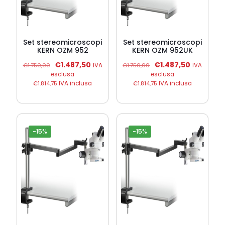
Set stereomicroscopi
Set stereomicroscopi
KERN OZM 952
KERN OZM 952UK
Il
Il
Il
Il
€
1.487,50
€
1.487,50
€
1.750,00
IVA
€
1.750,00
IVA
prezzo
prezzo
prezzo
prezzo
esclusa
esclusa
originale
attuale
originale
attuale
€
1.814,75
IVA inclusa
€
1.814,75
IVA inclusa
era:
è:
era:
è:
€1.750,00.
€1.487,50.
€1.750,00.
€1.487,50
-15%
-15%