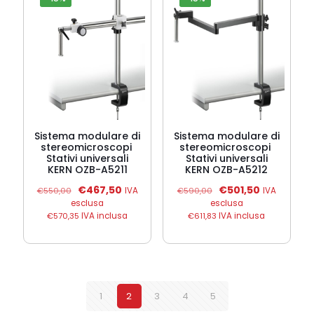
Sistema modulare di
Sistema modulare di
stereomicroscopi 
stereomicroscopi 
Stativi universali
Stativi universali
KERN OZB-A5211
KERN OZB-A5212
Il
Il
Il
Il
€
467,50
€
501,50
€
550,00
IVA
€
590,00
IVA
prezzo
prezzo
prezzo
prezzo
esclusa
esclusa
originale
attuale
originale
attuale
€
570,35
IVA inclusa
€
611,83
IVA inclusa
era:
è:
era:
è:
€550,00.
€467,50.
€590,00.
€501,50.
1
2
3
4
5