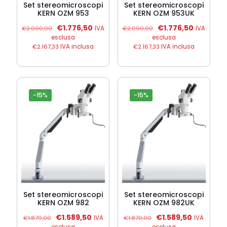
Set stereomicroscopi
Set stereomicroscopi
KERN OZM 953
KERN OZM 953UK
Il
Il
Il
Il
€
1.776,50
€
1.776,50
€
2.090,00
IVA
€
2.090,00
IVA
prezzo
prezzo
prezzo
prezzo
esclusa
esclusa
originale
attuale
originale
attuale
€
2.167,33
IVA inclusa
€
2.167,33
IVA inclusa
era:
è:
era:
è:
€2.090,00.
€1.776,50.
€2.090,00.
€1.776,50
-15%
-15%
Set stereomicroscopi
Set stereomicroscopi
KERN OZM 982
KERN OZM 982UK
Il
Il
Il
Il
€
1.589,50
€
1.589,50
€
1.870,00
IVA
€
1.870,00
IVA
prezzo
prezzo
prezzo
prezzo