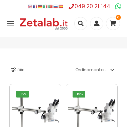
049 20 21 144
0
Filtri
-15%
-15%