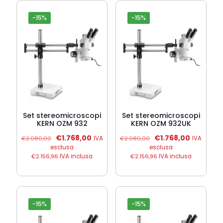
-15%
-15%
Set stereomicroscopi
Set stereomicroscopi
KERN OZM 932
KERN OZM 932UK
Il
Il
Il
Il
€
1.768,00
€
1.768,00
€
2.080,00
IVA
€
2.080,00
IVA
prezzo
prezzo
prezzo
prezzo
esclusa
esclusa
originale
attuale
originale
attuale
€
2.156,96
IVA inclusa
€
2.156,96
IVA inclusa
era:
è:
era:
è:
€2.080,00.
€1.768,00.
€2.080,00.
€1.768,00
-15%
-15%