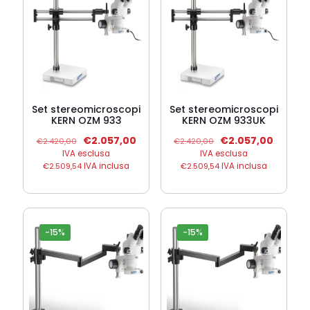
Set stereomicroscopi
Set stereomicroscopi
KERN OZM 933
KERN OZM 933UK
Il
Il
Il
Il
€
2.057,00
€
2.057,00
€
2.420,00
€
2.420,00
prezzo
prezzo
prezzo
prezzo
IVA esclusa
IVA esclusa
originale
attuale
originale
attuale
€
2.509,54
IVA inclusa
€
2.509,54
IVA inclusa
era:
è:
era:
è:
€2.420,00.
€2.057,00.
€2.420,00.
€2.057,
-15%
-15%