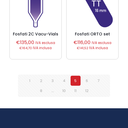
Fosfati 2C Vacu-Vials
Fosfati ORTO set
€
135,00
€
116,00
IVA esclusa
IVA esclusa
€
164,70
IVA inclusa
€
141,52
IVA inclusa
1
2
3
4
5
6
7
8
…
10
11
12