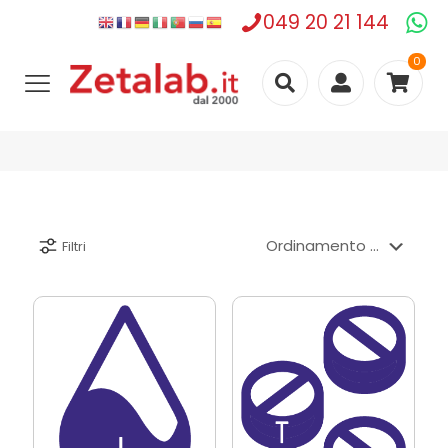
049 20 21 144
0
Filtri