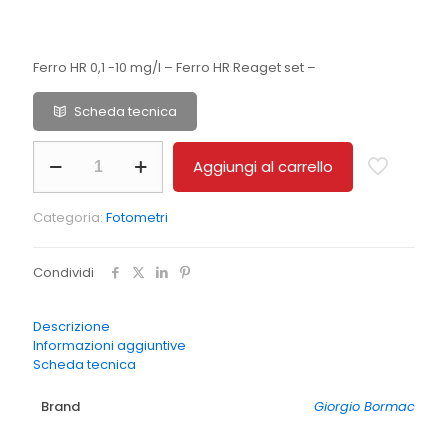
Ferro HR 0,1 -10 mg/l – Ferro HR Reaget set –
Scheda tecnica
Ferro
Aggiungi al carrello
HR
reagent
set
Categoria:
Fotometri
quantità
Condividi
Descrizione
Informazioni aggiuntive
Scheda tecnica
Brand
Giorgio Bormac