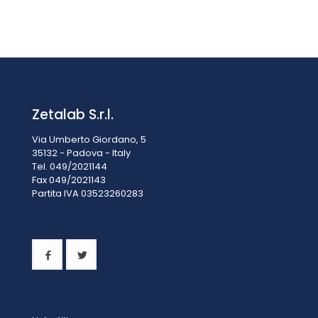
Alka(-m)-Durezza(Ca)-Bromo
€
898,00
IVA esclusa
IVA inclusa
€
1.095,56
Zetalab S.r.l.
Via Umberto Giordano, 5
35132 - Padova - Italy
Tel. 049/2021144
Fax 049/2021143
Partita IVA 0
3523260283