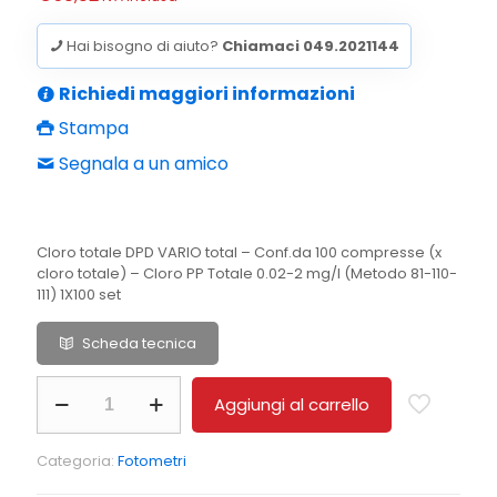
Hai bisogno di aiuto?
Chiamaci 049.2021144
Richiedi maggiori informazioni
Stampa
Segnala a un amico
Cloro totale DPD VARIO total – Conf.da 100 compresse (x
cloro totale) – Cloro PP Totale 0.02-2 mg/l (Metodo 81-110-
111) 1X100 set
Scheda tecnica
DPD
Aggiungi al carrello
cloro
total
Cloro
Categoria:
Fotometri
PP
Totale