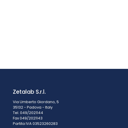
Pestello bianco per dissolvere reattivi in compresse
STIRRING (pestello per fotometri)
€
6,00
IVA esclusa
IVA inclusa
€
7,32
Zetalab S.r.l.
Via Umberto Giordano, 5
35132 - Padova - Italy
Tel. 049/2021144
Fax 049/2021143
Partita IVA 0
3523260283