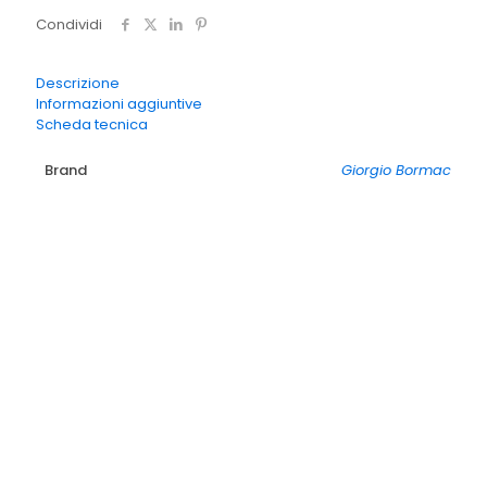
0.02-
Condividi
2
mg/l
(Metodo
Descrizione
81-
Informazioni aggiuntive
110-
Scheda tecnica
111)
1X100
Brand
Giorgio Bormac
set
quantità