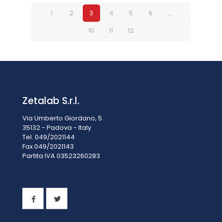
1
2
3
4
5
6
…
10
11
12
Zetalab S.r.l.
Via Umberto Giordano, 5
35132 - Padova - Italy
Tel. 049/2021144
Fax 049/2021143
Partita IVA 0
3523260283