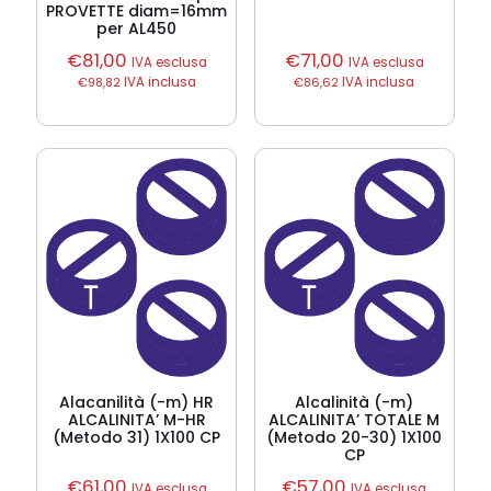
PROVETTE diam=16mm
per AL450
€
81,00
€
71,00
IVA esclusa
IVA esclusa
€
98,82
IVA inclusa
€
86,62
IVA inclusa
Alacanilità (-m) HR
Alcalinità (-m)
ALCALINITA’ M-HR
ALCALINITA’ TOTALE M
(Metodo 31) 1X100 CP
(Metodo 20-30) 1X100
CP
€
61,00
€
57,00
IVA esclusa
IVA esclusa