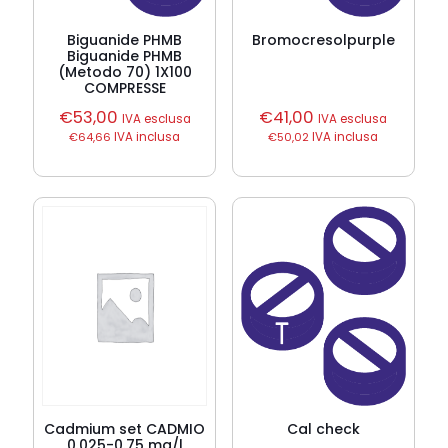
Biguanide PHMB
Bromocresolpurple
Biguanide PHMB
(Metodo 70) 1X100
COMPRESSE
€
53,00
€
41,00
IVA esclusa
IVA esclusa
€
64,66
IVA inclusa
€
50,02
IVA inclusa
Cadmium set CADMIO
Cal check
0.025-0.75 mg/l