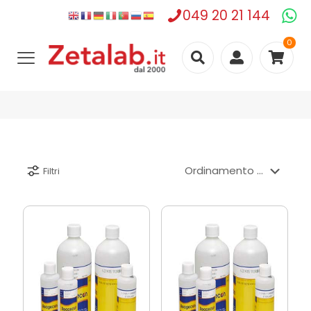
049 20 21 144
0
Filtri