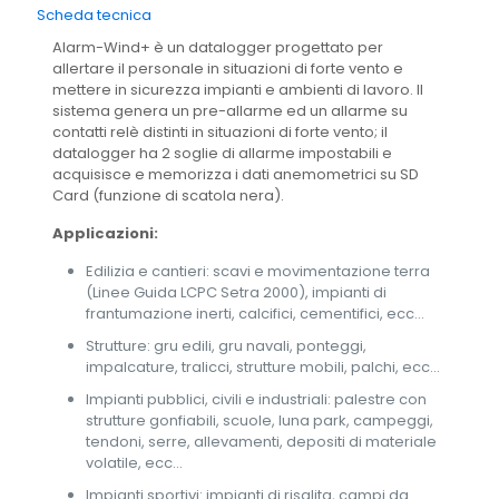
Scheda tecnica
Alarm-Wind+ è un datalogger progettato per
allertare il personale in situazioni di forte vento e
mettere in sicurezza impianti e ambienti di lavoro. Il
sistema genera un pre-allarme ed un allarme su
contatti relè distinti in situazioni di forte vento; il
datalogger ha 2 soglie di allarme impostabili e
acquisisce e memorizza i dati anemometrici su SD
Card (funzione di scatola nera).
Applicazioni:
Edilizia e cantieri: scavi e movimentazione terra
(Linee Guida LCPC Setra 2000), impianti di
frantumazione inerti, calcifici, cementifici, ecc…
Strutture: gru edili, gru navali, ponteggi,
impalcature, tralicci, strutture mobili, palchi, ecc…
Impianti pubblici, civili e industriali: palestre con
strutture gonfiabili, scuole, luna park, campeggi,
tendoni, serre, allevamenti, depositi di materiale
volatile, ecc…
Impianti sportivi: impianti di risalita, campi da