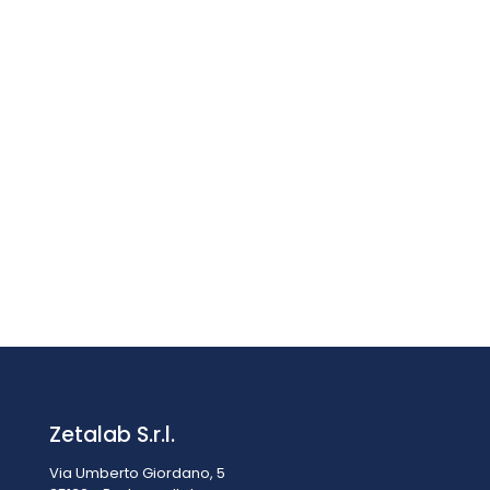
Prezzo su richiesta
VUP12 – UNITÀ DI VENTILAZIONE E RISCALDAMENTO
Prezzo su richiesta
Zetalab S.r.l.
Via Umberto Giordano, 5