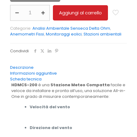
Stazione
Aggiungi al carrello
Meteo
Compatta
All-
Categorie:
Analisi Ambientale Senseca Delta Ohm
,
in-
Anemometri Fissi
,
Monitoraggi eolici
,
Stazioni ambientali
One
quantità
Condividi
Descrizione
Informazioni aggiuntive
Scheda tecnica
HDMCS-200
è una
Stazione Meteo Compatta
facile e
veloce da installare e pronta all’uso, una soluzione All-in-
One in grado di misurare contemporaneamente:
Velocità del vento
Direzione del vento