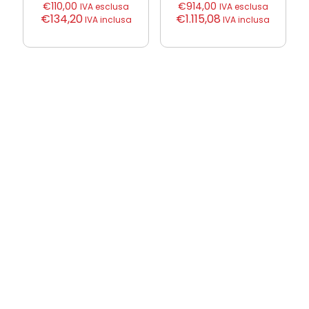
€
110,00
€
914,00
IVA esclusa
IVA esclusa
€
134,20
€
1.115,08
IVA inclusa
IVA inclusa
Sonda BT m/s elica 100mm°C
€
509,00
IVA esclusa