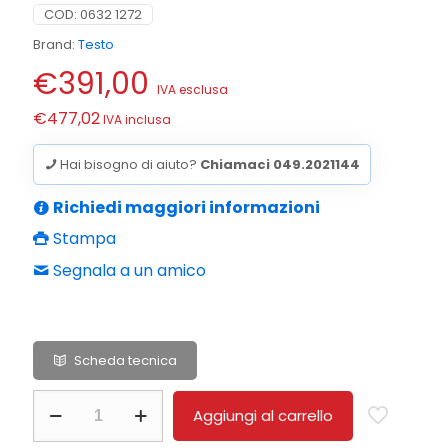
COD:
0632 1272
Brand:
Testo
€
391,00
IVA esclusa
€
477,02
IVA inclusa
Hai bisogno di aiuto?
Chiamaci 049.2021144
Richiedi maggiori informazioni
Stampa
Segnala a un amico
Scheda tecnica
Sonda
Aggiungi al carrello
CO
ambiente