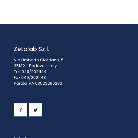
€
892,00
IVA esclusa
IVA inclusa
€
1.088,24
Zetalab S.r.l.
Via Umberto Giordano, 5
35132 - Padova - Italy
Tel. 049/2021144
Fax 049/2021143
Partita IVA 0
3523260283