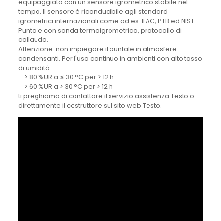
equipaggiato con un sensore igrometrico stabile nel
tempo. Il sensore è riconducibile agli standard
igrometrici internazionali come ad es. ILAC, PTB ed NIST.
Puntale con sonda termoigrometrica, protocollo di
collaudo.
Attenzione: non impiegare il puntale in atmosfere
condensanti. Per l'uso continuo in ambienti con alto tasso
di umidità
> 80 %UR a ≤ 30 °C per > 12 h
> 60 %UR a > 30 °C per > 12 h
ti preghiamo di contattare il servizio assistenza Testo o
direttamente il costruttore sul sito web Testo.