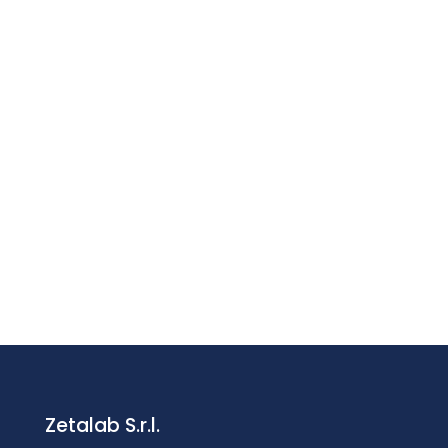
IVA inclusa
€
469,70
Sonda BT °C/UR%
€
215,00
IVA esclusa
IVA inclusa
€
262,30
Zetalab S.r.l.