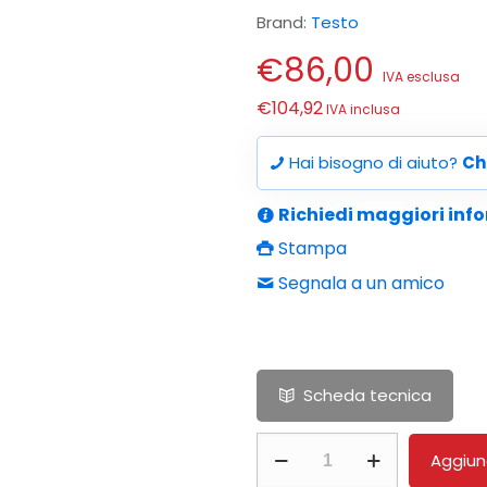
Brand:
Testo
€
86,00
IVA esclusa
€
104,92
IVA inclusa
Hai bisogno di aiuto?
Ch
Richiedi maggiori inf
Stampa
Segnala a un amico
Scheda tecnica
Impugnatura
Aggiung
terminali