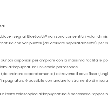
ali
dove i segnali Bluetooth® non sono consentiti: i valori di m
gnatura con vari puntali (da ordinare separatamente) per 
 puntali disponibili per ampliare con la massima facilità le po
lemi all’impugnatura universale portasonde.
o (da ordinare separatamente) attraverso il cavo fisso (lung
’impugnatura è possibile comandare lo strumento di misura, ad
ata o l’asta telescopica all’impugnatura è necessario l’appo