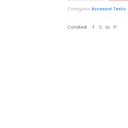
sonde
Categoria:
Accessori Testo
T440/400
quantità
Condividi