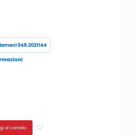
iamaci 049.2021144
ormazioni
i al carrello