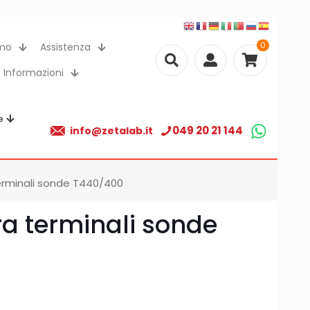
0
amo
Assistenza
Informazioni
e
049 20 21 144
info@zetalab.it
rminali sonde T440/400
a terminali sonde