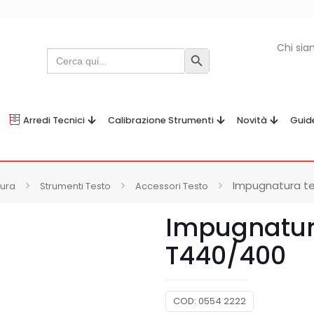
Chi si
Search
Search Button
for:
Arredi Tecnici
Calibrazione Strumenti
Novità
Guid
Impugnatura te
sura
Strumenti Testo
Accessori Testo
Impugnatur
T440/400
COD:
0554 2222