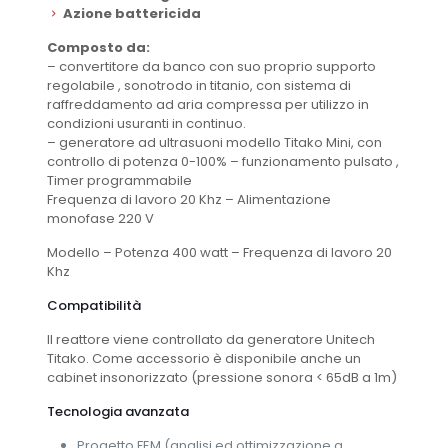
Azione battericida
Composto da:
– convertitore da banco con suo proprio supporto
regolabile , sonotrodo in titanio, con sistema di
raffreddamento ad aria compressa per utilizzo in
condizioni usuranti in continuo.
– generatore ad ultrasuoni modello Titako Mini, con
controllo di potenza 0-100% – funzionamento pulsato ,
Timer programmabile
Frequenza di lavoro 20 Khz – Alimentazione
monofase 220 V
Modello – Potenza 400 watt – Frequenza di lavoro 20
Khz
Compatibilità
Il reattore viene controllato da generatore Unitech
Titako. Come accessorio è disponibile anche un
cabinet insonorizzato (pressione sonora < 65dB a 1m)
Tecnologia avanzata
Progetto FEM (analisi ed ottimizzazione a