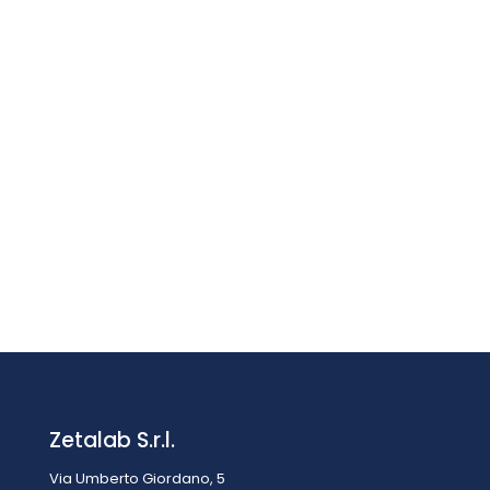
BLOCCO RISCALDANTE DIGESTORE DIGIBLOCK 80
POSIZIONI ED80S
Prezzo su richiesta
Zetalab S.r.l.
Via Umberto Giordano, 5