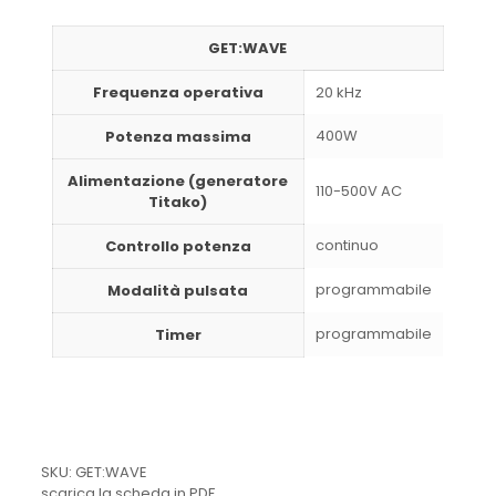
GET:WAVE
Frequenza operativa
20 kHz
400W
Potenza massima
Alimentazione (generatore
110-500V AC
Titako)
continuo
Controllo potenza
programmabile
Modalità pulsata
programmabile
Timer
SKU: GET:WAVE
scarica la scheda in PDF