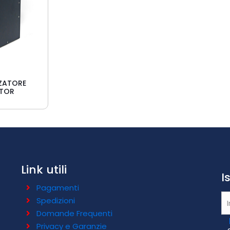
ZATORE
ATOR
Link utili
I
Pagamenti
Spedizioni
Domande Frequenti
Privacy e Garanzie