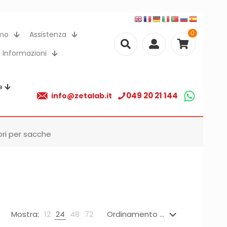
0
amo
Assistenza
Informazioni
e
049 20 21 144
info@zetalab.it
i per sacche
Mostra:
12
24
48
72