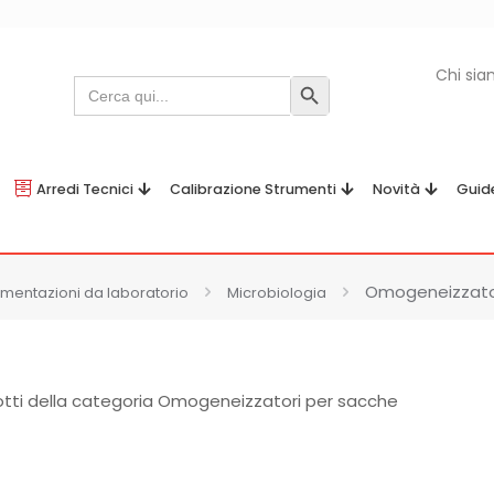
Chi si
Search
Search Button
for:
Arredi Tecnici
Calibrazione Strumenti
Novità
Guid
Omogeneizzator
umentazioni da laboratorio
Microbiologia
otti della categoria Omogeneizzatori per sacche