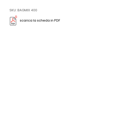
SKU: BAGMIX 400
scarica la scheda in PDF
SPE200 – SOLID-PHASE EXTRACTION (SPE)