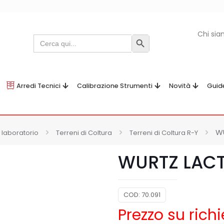
Chi si
Search
Search Button
for:
Arredi Tecnici
Calibrazione Strumenti
Novità
Guid
W
 laboratorio
Terreni di Coltura
Terreni di Coltura R-Y
WURTZ LACT
COD:
70.091
Prezzo su rich