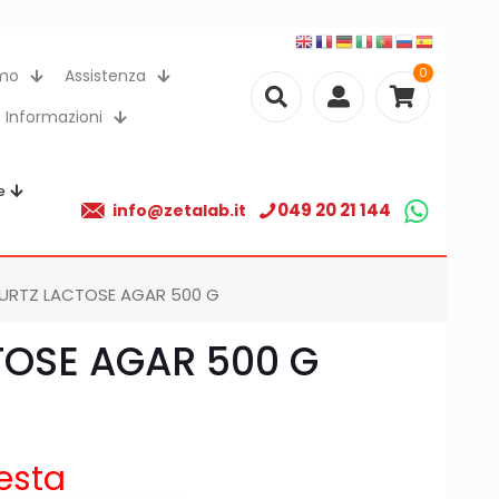
0
amo
Assistenza
Informazioni
e
049 20 21 144
info@zetalab.it
URTZ LACTOSE AGAR 500 G
OSE AGAR 500 G
iesta