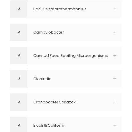
√
Bacillus stearothermophilus
√
Campylobacter
√
Canned Food Spoiling Microorganisms
√
Clostridia
√
Cronobacter Sakazakii
√
E.coli & Coliform