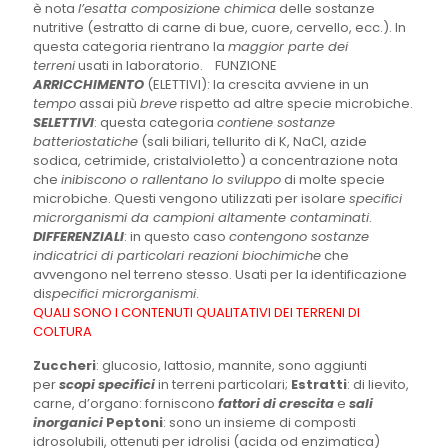
è nota
l’esatta composizione chimica
delle sostanze
nutritive (estratto di carne di bue, cuore, cervello, ecc.). In
questa categoria rientrano la
maggior parte dei
terreni
usati in laboratorio.
FUNZIONE
ARRICCHIMENTO
(ELETTIVI): la crescita avviene in un
tempo
assai più
breve
rispetto ad altre specie microbiche.
SELETTIVI
: questa categoria
contiene sostanze
batteriostatiche
(sali biliari, tellurito di K, NaCl, azide
sodica, cetrimide, cristalvioletto) a concentrazione nota
che
inibiscono o rallentano lo sviluppo
di molte specie
microbiche. Questi vengono utilizzati per isolare
specifici
microrganismi da campioni altamente contaminati
.
DIFFERENZIALI
: in questo caso
contengono sostanze
indicatrici di particolari reazioni biochimiche
che
avvengono nel terreno stesso. Usati per la identificazione
di
specifici microrganismi
.
QUALI SONO I CONTENUTI QUALITATIVI DEI TERRENI DI
COLTURA
Zuccheri
: glucosio, lattosio, mannite, sono aggiunti
per
scopi specifici
in terreni particolari;
Estratti
: di lievito,
carne, d’organo: forniscono
fattori di crescita
e
sali
inorganici
Peptoni
: sono un insieme di composti
idrosolubili, ottenuti per idrolisi (acida od enzimatica)