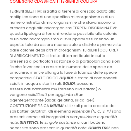
COME SONO CLASSIFICATI I TERRENI DI COLTURA
TERRENI SELETTIVI: si tratta di terreni di crescita adatti alla
moltiplicazione di uno specifico microrganismo o di un
numero ristretto di microrganismi e che sfavoriscono la
crescita degli altri microrganismi TERRENI DISCRIMINATIVI:
questa tipologia di terreni rendono possibile alle colonie
di un dato microrganismo di svilupparsi assumendo un
aspetto tale da essere riconosciuto e distinto a prima vista
dalle colonie degli altri microrganismi TERRENI (COLTURE)
DI ARRICCHIMENTO: si tratta di terreni liquidi in cui la
presenza di particolari sostanze o di particolari condizioni
fisiche favorisce la crescita in numero delle specie da
arricchire, mentre allunga la fase di latenza delle specie
competitrici STATO FISICO
LIQUIDI
: si tratta di componenti
sciolti in acqua e sterilizzati.
SOLIDI
: possono
essere
naturalmente tali
(terreno alla patata) o
vengono
solidificati per aggiunta di
un
agente
gelificante
(agar, gelatina, silica-gel).
COSTITUZIONE FISICA
MINIMI
: utilizzati per la crescita dei
soli batteri autotrofi. Gli elementi
essenziali (N, C, S, P)
sono
presenti come sali inorganici in
composizione e quantità
note
.
SINTETICI
: le
singole sostanze
di cui il batterio
necessita sono presenti in
quantità note
.
COMPLESSI
: non