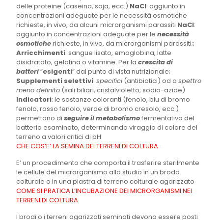
delle proteine (caseina, soja, ecc.)
NaCl
: aggiunto in
concentrazioni adeguate per le necessità osmotiche
richieste, in vivo, da alcuni microrganismi parassiti
NaCl
:
aggiunto in concentrazioni adeguate per le
necessità
osmotiche
richieste, in vivo, da microrganismi parassiti;;
Arricchimenti
: sangue lisato, emoglobina, latte
disidratato, gelatina o vitamine. Per la
crescita di
batteri
“
esigenti
” dal punto di vista nutrizionale;
Supplementi selettivi
:
specifici
(antibiotici) od a
spettro
meno definito
(sali biliari, cristalvioletto, sodio-azide)
Indicatori
: le sostanze coloranti (fenolo, blu di bromo
fenolo, rosso fenolo, verde di bromo cresolo, ecc.)
permettono di
seguire il metabolismo
fermentativo del
batterio esaminato, determinando viraggio di colore del
terreno a valori critici di pH
CHE COS’E’ LA SEMINA DEI TERRENI DI COLTURA
E’ un procedimento che comporta il trasferire sterilmente
le cellule del microrganismo allo studio in un brodo
colturale o in una piastra di terreno colturale agarizzato
COME SI PRATICA L’INCUBAZIONE DEI MICRORGANISMI NEI
TERRENI DI COLTURA
I brodi o i terreni agarizzati seminati devono essere posti