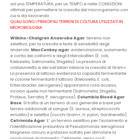
ad una TEMPERATURA, per un TEMPO e nelle CONDIZIONI
ottimali per permettere la crescita del microrganismo con
cui si sta lavorando
QUALI SONO I PRINCIPALI TERRENI DI COLTURA UTILIZZATI IN
MICROBIOLOGIA
Wilkins-Chalgren Anaerobe Agar
: terreno non
selettivo, per la crescita e tests di sensibilità degli
anaerobi.
MacConkey agar
: evidenziazione, isolamento
e conta dei coliformi e degli Enterobatteri (E. coli,
Klebsiella, Salmonella, Shigella). La presenza di
cristalvioletto e dei sali biliari inibisce la crescita di Gram+.
La presenza di lattosio evidenzia la capacità fermentante:
le colonie fermentanti il lattosio (Klebsiella, E. coli,
Enterobacter aerogenes) appariranno rosa acceso,
incolori quelle non fermentanti (Salmonella, Shigella,
Proteus, Serratia, P. aeruginosa).
Columbia Blood Agar
Base
: SI tratta di un terreno di uso generale e base per
terreni addizionati di sangue (S. aureus, streptococchi
emolitici) e selettivi (cocchi Gram+, H. pylori, Gardnerella).
Cetrimide Agar
: E’ un terreno selettivo per l’isolamento e
l’identificazione presuntiva di Pseudomonas aeruginosa.
Magnesio cloruro e potassio solfato per stimolare la
produzione di pigmento. Cetrimide, verso cui P.