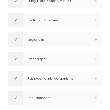
√
Fungi (Total Yeast & Mould)
√
Lactic acid bacteria
√
Legionella
√
Listeria spp.
√
Pathogenic microorganisms
√
Pseudomonas