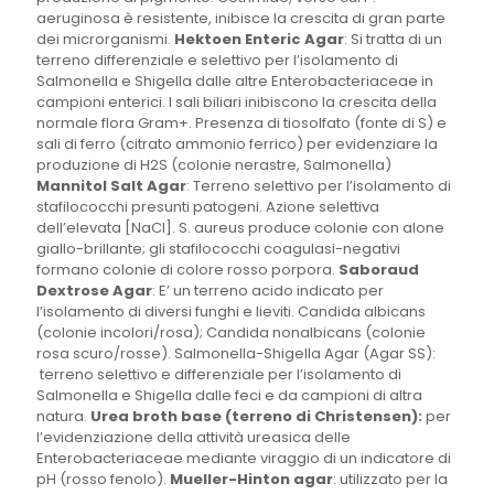
aeruginosa è resistente, inibisce la crescita di gran parte
dei microrganismi.
Hektoen Enteric Agar
: Si tratta di un
terreno differenziale e selettivo per l’isolamento di
Salmonella e Shigella dalle altre Enterobacteriaceae in
campioni enterici. I sali biliari inibiscono la crescita della
normale flora Gram+. Presenza di tiosolfato (fonte di S) e
sali di ferro (citrato ammonio ferrico) per evidenziare la
produzione di H2S (colonie nerastre, Salmonella)
Mannitol Salt Agar
: Terreno selettivo per l’isolamento di
stafilococchi presunti patogeni. Azione selettiva
dell’elevata [NaCl]. S. aureus produce colonie con alone
giallo-brillante; gli stafilococchi coagulasi-negativi
formano colonie di colore rosso porpora.
Saboraud
Dextrose Agar
: E’ un terreno acido indicato per
l’isolamento di diversi funghi e lieviti. Candida albicans
(colonie incolori/rosa); Candida nonalbicans (colonie
rosa scuro/rosse). Salmonella-Shigella Agar (Agar SS):
terreno selettivo e differenziale per l’isolamento di
Salmonella e Shigella dalle feci e da campioni di altra
natura.
Urea broth base (terreno di Christensen):
per
l’evidenziazione della attività ureasica delle
Enterobacteriaceae mediante viraggio di un indicatore di
pH (rosso fenolo).
Mueller-Hinton agar
: utilizzato per la