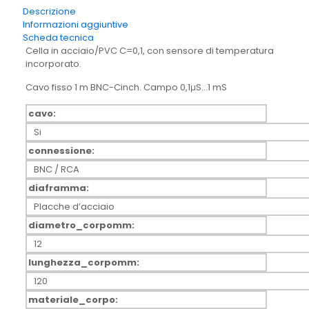
Descrizione
Informazioni aggiuntive
Scheda tecnica
Cella in acciaio/PVC C=0,1, con sensore di temperatura
incorporato.
Cavo fisso 1 m BNC-Cinch. Campo 0,1μS…1 mS
cavo:
Si
connessione:
BNC / RCA
diaframma:
Placche d’acciaio
diametro_corpomm:
12
lunghezza_corpomm:
120
materiale_corpo: