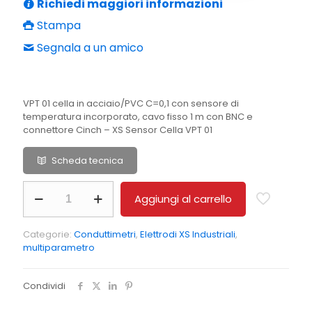
Richiedi maggiori informazioni
Stampa
Segnala a un amico
VPT 01 cella in acciaio/PVC C=0,1 con sensore di
temperatura incorporato, cavo fisso 1 m con BNC e
connettore Cinch – XS Sensor Cella VPT 01
Scheda tecnica
VPT
Aggiungi al carrello
01
XS
Sensor
Categorie:
Conduttimetri
,
Elettrodi XS Industriali
,
Cella
multiparametro
VPT
01
quantità
Condividi