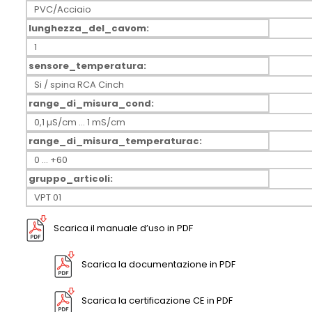
PVC/Acciaio
lunghezza_del_cavom:
1
sensore_temperatura:
Si / spina RCA Cinch
range_di_misura_cond:
0,1 µS/cm … 1 mS/cm
range_di_misura_temperaturac:
0 … +60
gruppo_articoli:
VPT 01
Scarica il manuale d’uso in PDF
Scarica la documentazione in PDF
Scarica la certificazione CE in PDF