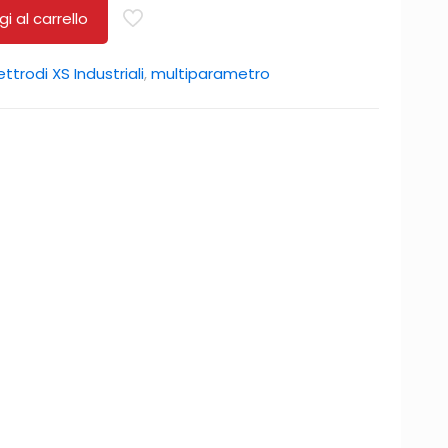
i al carrello
ettrodi XS Industriali
,
multiparametro