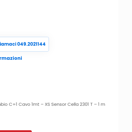
iamaci 049.2021144
ormazioni
mbio C=1 Cavo 1mt – XS Sensor Cella 2301 T – 1 m