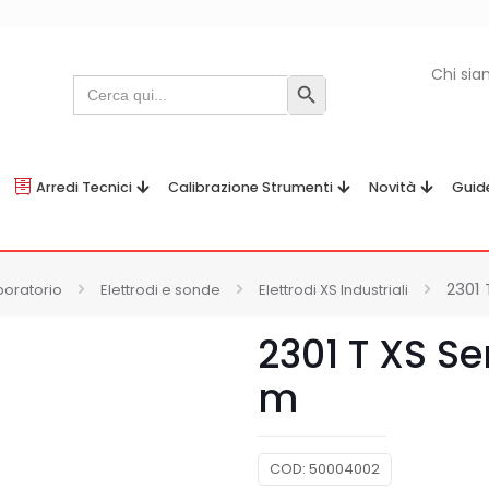
Chi si
Search
Search Button
for:
Arredi Tecnici
Calibrazione Strumenti
Novità
Guid
2301 
boratorio
Elettrodi e sonde
Elettrodi XS Industriali
2301 T XS Se
m
COD:
50004002