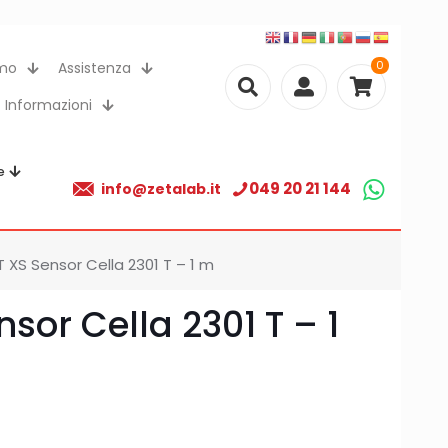
0
amo
Assistenza
Informazioni
e
049 20 21 144
info@zetalab.it
T XS Sensor Cella 2301 T – 1 m
nsor Cella 2301 T – 1