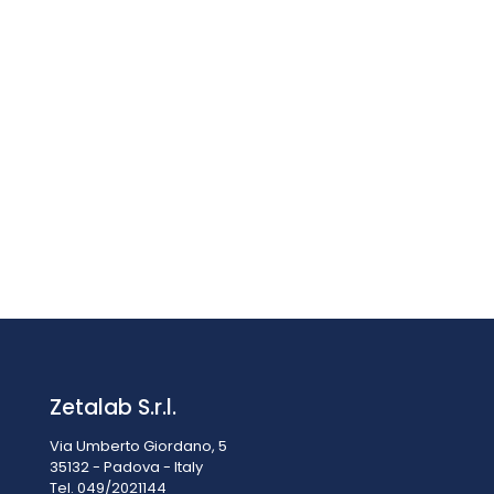
Manometro PCE-PME 50
€
149,90
IVA esclusa
IVA inclusa
€
182,88
Zetalab S.r.l.
Via Umberto Giordano, 5
35132 - Padova - Italy
Tel. 049/2021144