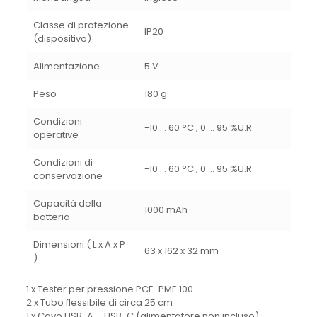
Classe di protezione
IP20
(dispositivo)
Alimentazione
5 V
Peso
180 g
Condizioni
-10 … 60 °C , 0 … 95 %U.R.
operative
Condizioni di
-10 … 60 °C , 0 … 95 %U.R.
conservazione
Capacità della
1000 mAh
batteria
Dimensioni ( L x A x P
63 x 162 x 32 mm
)
1 x Tester per pressione PCE-PME 100
2 x Tubo flessibile di circa 25 cm
1 x Cavo USB-A – USB-C (alimentatore non incluso)