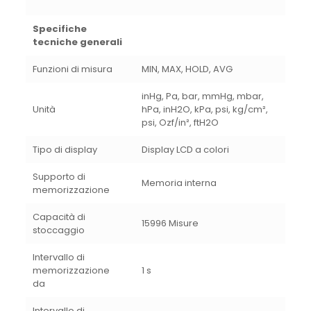
Specifiche
tecniche generali
Funzioni di misura
MIN, MAX, HOLD, AVG
inHg, Pa, bar, mmHg, mbar,
Unità
hPa, inH2O, kPa, psi, kg/cm²,
psi, Ozf/in², ftH2O
Tipo di display
Display LCD a colori
Supporto di
Memoria interna
memorizzazione
Capacità di
15996 Misure
stoccaggio
Intervallo di
memorizzazione
1 s
da
Intervallo di