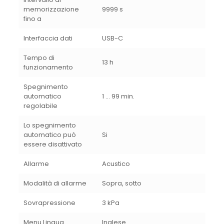
memorizzazione
9999 s
fino a
Interfaccia dati
USB-C
Tempo di
13 h
funzionamento
Spegnimento
automatico
1 … 99 min.
regolabile
Lo spegnimento
automatico può
Si
essere disattivato
Allarme
Acustico
Modalità di allarme
Sopra, sotto
Sovrapressione
3 kPa
Menu Lingua
Inglese