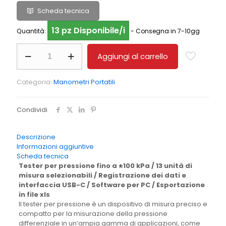
Scheda tecnica
13 pz Disponibile/i
Quantità:
- Consegna in 7-10gg
Tester
Aggiungi al carrello
per
pressione
PCE-
Categoria:
Manometri Portatili
PME
100
quantità
Condividi
Descrizione
Informazioni aggiuntive
Scheda tecnica
Tester per pressione fino a ±100 kPa / 13 unità di
misura selezionabili / Registrazione dei dati e
interfaccia USB-C / Software per PC / Esportazione
in file xls
Il tester per pressione è un dispositivo di misura preciso e
compatto per la misurazione della pressione
differenziale in un’ampia gamma di applicazioni, come