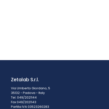
Manometro PCE-PME 50
€
149,90
IVA esclusa
IVA inclusa
€
182,88
Zetalab S.r.l.
Via Umberto Giordano, 5
35132 - Padova - Italy
Tel. 049/2021144
Fax 049/2021143
Partita IVA 0
3523260283