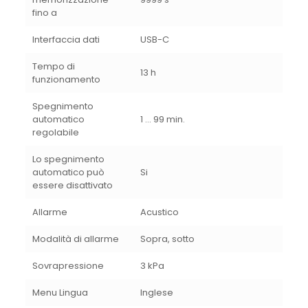
fino a
Interfaccia dati
USB-C
Tempo di
13 h
funzionamento
Spegnimento
automatico
1 … 99 min.
regolabile
Lo spegnimento
automatico può
Si
essere disattivato
Allarme
Acustico
Modalità di allarme
Sopra, sotto
Sovrapressione
3 kPa
Menu Lingua
Inglese