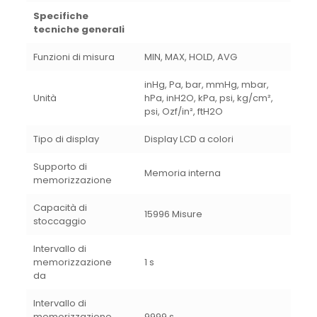
Specifiche
tecniche generali
Funzioni di misura
MIN, MAX, HOLD, AVG
inHg, Pa, bar, mmHg, mbar,
Unità
hPa, inH2O, kPa, psi, kg/cm²,
psi, Ozf/in², ftH2O
Tipo di display
Display LCD a colori
Supporto di
Memoria interna
memorizzazione
Capacità di
15996 Misure
stoccaggio
Intervallo di
memorizzazione
1 s
da
Intervallo di
memorizzazione
9999 s