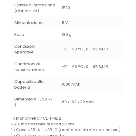
Classe di protezione
IP20
(dispositivo)
Alimentazione
5 V
Peso
180 g
Condizioni
-10 … 60 °C , 0 … 95 %U.R.
operative
Condizioni di
-10 … 60 °C , 0 … 95 %U.R.
conservazione
Capacità della
1000 mAh
batteria
Dimensioni ( L x A x P
63 x 162 x 32 mm
)
1 x Manometro PCE-PME 2
2 x Tubo flessibile di circa 25 cm
1 x Cavo USB-A – USB-C (adattatore di rete non incluso)
1 x Custodia per il trasporto