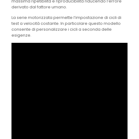
massima ripetibilità e riproducibilità riducendo l’errore
derivato dal fattore umano.
La serie motorizzata permette l’impostazione di cicli di
test a velocità costante. In particolare questo modello
consente di personalizzare i cicli a seconda delle
esigenze.