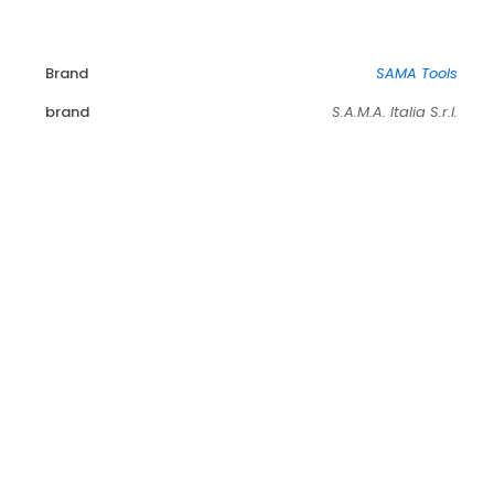
Brand
SAMA Tools
brand
S.A.M.A. Italia S.r.l.
Dinamometri digitali – SADFG