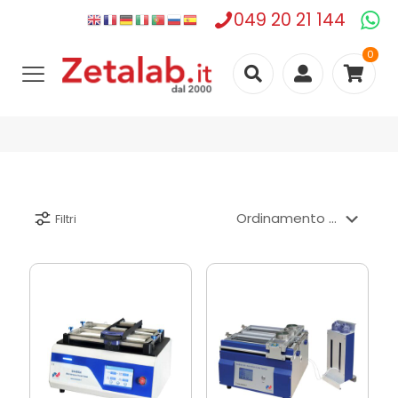
049 20 21 144
0
Filtri