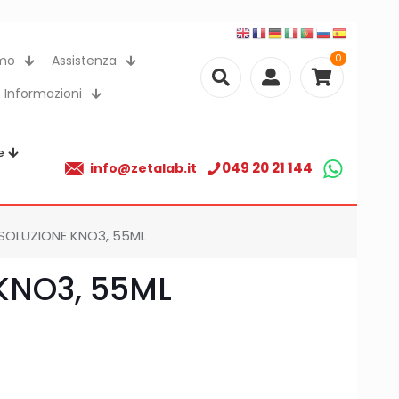
0
amo
Assistenza
Informazioni
e
049 20 21 144
info@zetalab.it
SOLUZIONE KNO3, 55ML
KNO3, 55ML