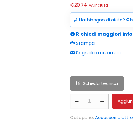
€
20,74
IVA inclusa
Hai bisogno di aiuto?
Ch
Richiedi maggiori inf
Stampa
Segnala a un amico
Scheda tecnica
SOLUZIONE
Aggiung
STORAGE,
500ML
Categorie:
Accessori elettro
quantità