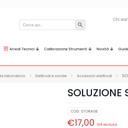
Chi si
Search
Search Button
for:
Arredi Tecnici
Calibrazione Strumenti
Novità
Guid
SO
da laboratorio
Elettrodi e sonde
Accessori elettrodi
SOLUZIONE 
COD:
STORAGE
€
17,00
IVA esclusa