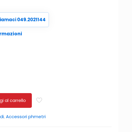
iamaci 049.2021144
ormazioni
i al carrello
di
,
Accessori phmetri