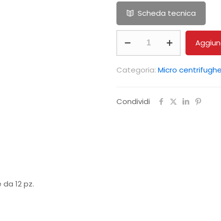
Scheda tecnica
RI
Aggiung
02-
12
Categoria:
Micro centrifugh
RIDUTTORI
Mod:RI02-
Condividi
12
per
12
PROV
da
0,2ml
 da 12 pz.
per
Rotore
A12-