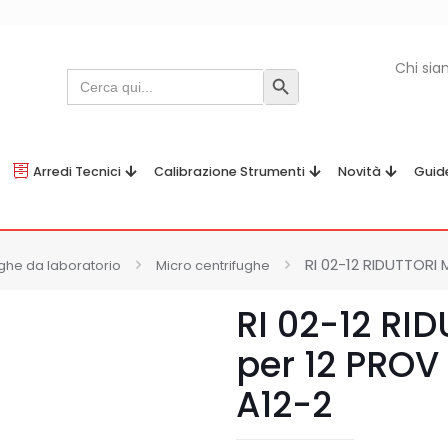
Chi si
Search
Search Button
for:
Arredi Tecnici
Calibrazione Strumenti
Novità
Guid
RI 02-12 RIDUTTORI 
ghe da laboratorio
Micro centrifughe
RI 02-12 RI
per 12 PROV
A12-2