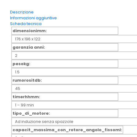
12.000rpm
quantità
Descrizione
Informazioni aggiuntive
Scheda tecnica
dimensionimm:
176 x 196 x 122
garanzia anni:
2
pesokg:
1.5
rumorositdb:
45
timerhhmm:
1 – 99 min
tipo_di_motore:
Ad induzione senza spazzole
capacit_massima_con_rotore_angolo_fissoml: