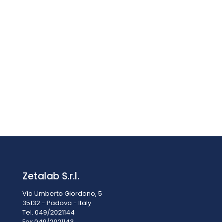
D 2012 Mini CENTRIFUGA D2012 con Rotore A12-2
€
954,00
IVA esclusa
IVA inclusa
€
1.163,88
Zetalab S.r.l.
Via Umberto Giordano, 5
35132 - Padova - Italy
Tel. 049/2021144
Fax 049/2021143