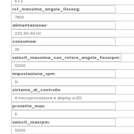
6 x 2
rcf_massima_angolo_fissoxg:
7900
alimentazionev:
220, 50-60 Hz
consumow:
30
velocit_massima_con_rotore_angolo_fissorpm:
12000
impostazione_rpm:
Si
sistema_di_controllo:
A microprocessore e display a LED
provette_max:
6
velocit_maxrpm:
12000