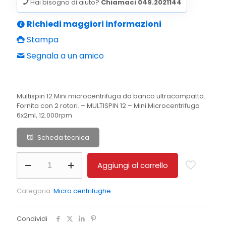
Hai bisogno di aiuto?
Chiamaci 049.2021144
Richiedi maggiori informazioni
Stampa
Segnala a un amico
Multispin 12 Mini microcentrifuga da banco ultracompatta.
Fornita con 2 rotori. – MULTISPIN 12 – Mini Microcentrifuga
6x2ml, 12.000rpm
Scheda tecnica
MULTISPIN
Aggiungi al carrello
12
MULTISPIN
12
Categoria:
Micro centrifughe
-
Mini
Microcentrifuga
Condividi
6x2ml,