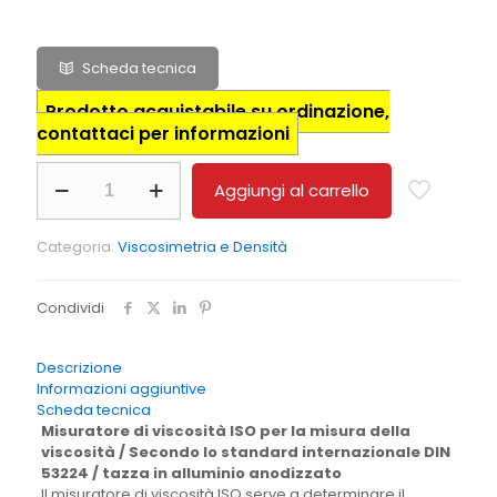
Scheda tecnica
Prodotto acquistabile su ordinazione,
contattaci per informazioni
Misuratore
Aggiungi al carrello
di
viscosità
a
Categoria:
Viscosimetria e Densità
tazza
ISO
PCE-
Condividi
128/4
quantità
Descrizione
Informazioni aggiuntive
Scheda tecnica
Misuratore di viscosità ISO per la misura della
viscosità / Secondo lo standard internazionale DIN
53224 / tazza in alluminio anodizzato
Il misuratore di viscosità ISO serve a determinare il