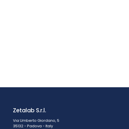
Viscosimetro a tazza ISO PCE-128/6
€
216,90
IVA esclusa
IVA inclusa
€
264,62
Zetalab S.r.l.
Via Umberto Giordano, 5
35132 - Padova - Italy