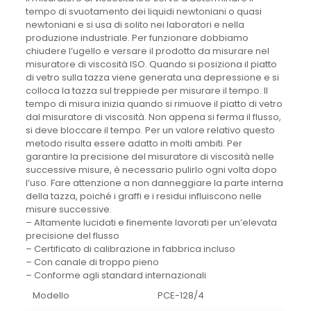
tempo di svuotamento dei liquidi newtoniani o quasi
newtoniani e si usa di solito nei laboratori e nella
produzione industriale. Per funzionare dobbiamo
chiudere l’ugello e versare il prodotto da misurare nel
misuratore di viscosità ISO. Quando si posiziona il piatto
di vetro sulla tazza viene generata una depressione e si
colloca la tazza sul treppiede per misurare il tempo. Il
tempo di misura inizia quando si rimuove il piatto di vetro
dal misuratore di viscosità. Non appena si ferma il flusso,
si deve bloccare il tempo. Per un valore relativo questo
metodo risulta essere adatto in molti ambiti. Per
garantire la precisione del misuratore di viscosità nelle
successive misure, è necessario pulirlo ogni volta dopo
l’uso. Fare attenzione a non danneggiare la parte interna
della tazza, poiché i graffi e i residui influiscono nelle
misure successive.
– Altamente lucidati e finemente lavorati per un’elevata
precisione del flusso
– Certificato di calibrazione in fabbrica incluso
– Con canale di troppo pieno
– Conforme agli standard internazionali
Modello
PCE-128/4