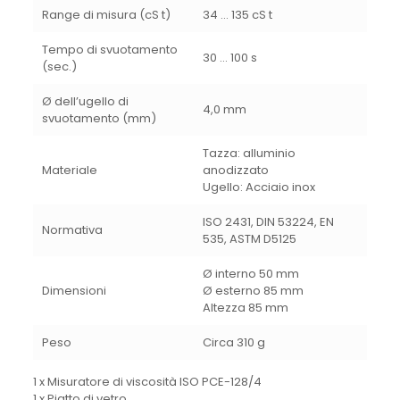
Range di misura (cS t)
34 … 135 cS t
Tempo di svuotamento
30 … 100 s
(sec.)
Ø dell’ugello di
4,0 mm
svuotamento (mm)
Tazza: alluminio
Materiale
anodizzato
Ugello: Acciaio inox
ISO 2431, DIN 53224, EN
Normativa
535, ASTM D5125
Ø interno 50 mm
Dimensioni
Ø esterno 85 mm
Altezza 85 mm
Peso
Circa 310 g
1 x Misuratore di viscosità ISO PCE-128/4
1 x Piatto di vetro