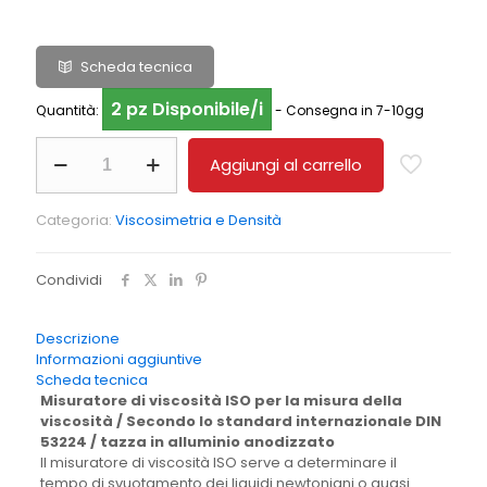
Scheda tecnica
2 pz Disponibile/i
Quantità:
- Consegna in 7-10gg
Misuratore
Aggiungi al carrello
di
viscosità
a
Categoria:
Viscosimetria e Densità
tazza
ISO
PCE-
Condividi
128/3
quantità
Descrizione
Informazioni aggiuntive
Scheda tecnica
Misuratore di viscosità ISO per la misura della
viscosità / Secondo lo standard internazionale DIN
53224 / tazza in alluminio anodizzato
Il misuratore di viscosità ISO serve a determinare il
tempo di svuotamento dei liquidi newtoniani o quasi