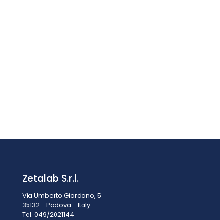
Tazza di viscosità/deflusso PCE-125/2
€
216,90
IVA esclusa
IVA inclusa
€
264,62
Zetalab S.r.l.
Via Umberto Giordano, 5
35132 - Padova - Italy
Tel. 049/2021144