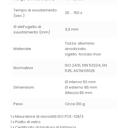
Tempo di svuotamento
25 … 150 s
(sec.)
Ø dell’ugello di
3,0 mm
svuotamento (mm)
Tazza: alluminio
Materiale
anodizzato
Ugello: Acciaio inox
ISO 2431, DIN 53224, EN
Normativa
535, ASTM D5125
Ø interno 50 mm
Dimensioni
Ø esterno 85 mm
Altezza 85 mm
Peso
Circa 310 g
1 x Misuratore di viscosità ISO PCE-128/3
1 x Piatto di vetro
1 x Certificato di taratura di fabbrica