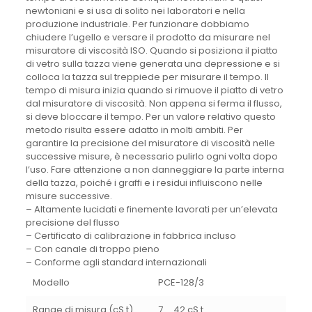
newtoniani e si usa di solito nei laboratori e nella
produzione industriale. Per funzionare dobbiamo
chiudere l’ugello e versare il prodotto da misurare nel
misuratore di viscosità ISO. Quando si posiziona il piatto
di vetro sulla tazza viene generata una depressione e si
colloca la tazza sul treppiede per misurare il tempo. Il
tempo di misura inizia quando si rimuove il piatto di vetro
dal misuratore di viscosità. Non appena si ferma il flusso,
si deve bloccare il tempo. Per un valore relativo questo
metodo risulta essere adatto in molti ambiti. Per
garantire la precisione del misuratore di viscosità nelle
successive misure, è necessario pulirlo ogni volta dopo
l’uso. Fare attenzione a non danneggiare la parte interna
della tazza, poiché i graffi e i residui influiscono nelle
misure successive.
– Altamente lucidati e finemente lavorati per un’elevata
precisione del flusso
– Certificato di calibrazione in fabbrica incluso
– Con canale di troppo pieno
– Conforme agli standard internazionali
Modello
PCE-128/3
Range di misura (cS t)
7 … 42 cS t