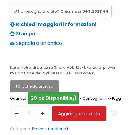
originale
attuale
era:
è:
Hai bisogno di aiuto?
Chiamaci 049.2021144
€420,00.
€357,00.
Richiedi maggiori informazioni
Stampa
Segnala a un amico
Durometro di durezza Shore HDD 100-1, Forza di prova
misurazione della durezza 50 N, Divisione 0,1
Scheda tecnica
20 pz Disponibile/i
Quantità:
- Consegna in 7-10gg
Misuratore
Aggiungi al carrello
di
durezza
digitale
Categoria:
Prove sui materiali
Shore