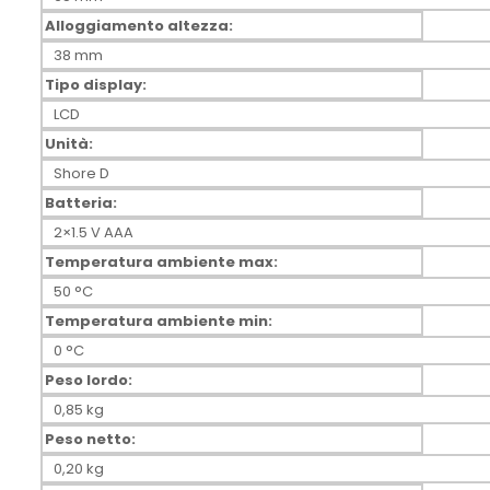
Alloggiamento altezza:
38 mm
Tipo display:
LCD
Unità:
Shore D
Batteria:
2×1.5 V AAA
Temperatura ambiente max:
50 °C
Temperatura ambiente min:
0 °C
Peso lordo:
0,85 kg
Peso netto:
0,20 kg