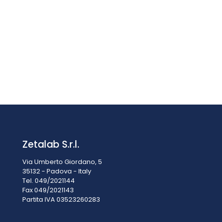
Stativo digitale verticale per prove forza/ spostamento –
SAHSV-P
Prezzo su richiesta
Zetalab S.r.l.
Via Umberto Giordano, 5
35132 - Padova - Italy
Tel. 049/2021144
Fax 049/2021143
Partita IVA 0
3523260283