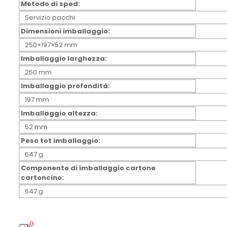
Metodo di sped:
Servizio pacchi
Dimensioni imballaggio:
250×197×52 mm
Imballaggio larghezza:
250 mm
Imballaggio profondità:
197 mm
Imballaggio altezza:
52 mm
Peso tot imballaggio:
647 g
Componente di imballaggio cartone
cartoncino:
647 g