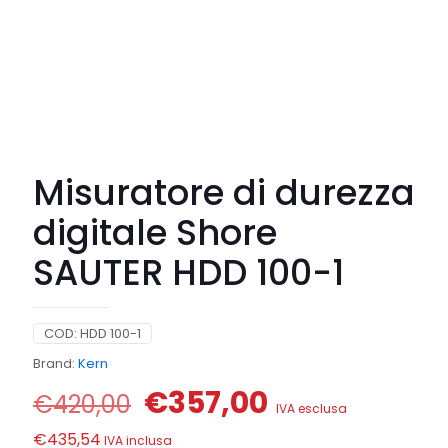
Misuratore di durezza
digitale Shore
SAUTER HDD 100-1
COD:
HDD 100-1
Brand:
Kern
Il
Il
€
357,00
€
420,00
IVA esclusa
prezzo
prezzo
€
435,54
IVA inclusa