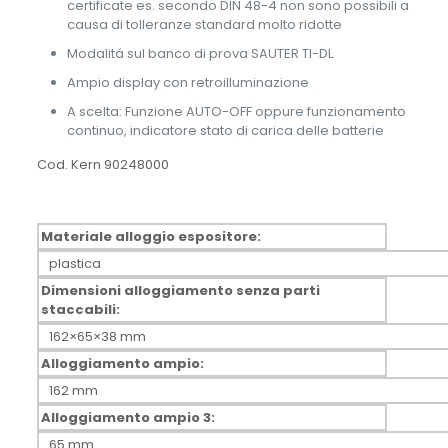
certificate es. secondo DIN 48-4 non sono possibili a
causa di tolleranze standard molto ridotte
Modalitá sul banco di prova SAUTER TI-DL
Ampio display con retroilluminazione
A scelta: Funzione AUTO-OFF oppure funzionamento
continuo, indicatore stato di carica delle batterie
Cod. Kern 90248000
Materiale alloggio espositore:
plastica
Dimensioni alloggiamento senza parti
staccabili:
162×65×38 mm
Alloggiamento ampio:
162 mm
Alloggiamento ampio 3:
65 mm