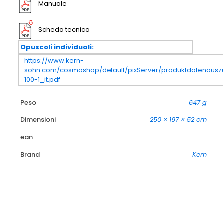
Manuale
Scheda tecnica
Opuscoli individuali:
https://www.kern-
sohn.com/cosmoshop/default/pixServer/produktdatenausz
100-1_it.pdf
Peso
647 g
Dimensioni
250 × 197 × 52 cm
ean
Brand
Kern