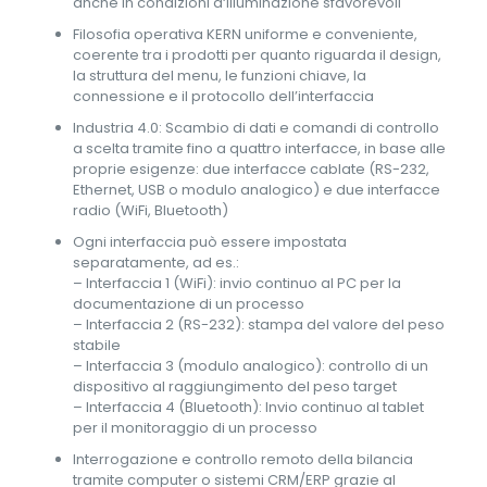
anche in condizioni d‘illuminazione sfavorevoli
Filosofia operativa KERN uniforme e conveniente,
coerente tra i prodotti per quanto riguarda il design,
la struttura del menu, le funzioni chiave, la
connessione e il protocollo dell’interfaccia
Industria 4.0: Scambio di dati e comandi di controllo
a scelta tramite fino a quattro interfacce, in base alle
proprie esigenze: due interfacce cablate (RS-232,
Ethernet, USB o modulo analogico) e due interfacce
radio (WiFi, Bluetooth)
Ogni interfaccia può essere impostata
separatamente, ad es.:
– Interfaccia 1 (WiFi): invio continuo al PC per la
documentazione di un processo
– Interfaccia 2 (RS-232): stampa del valore del peso
stabile
– Interfaccia 3 (modulo analogico): controllo di un
dispositivo al raggiungimento del peso target
– Interfaccia 4 (Bluetooth): Invio continuo al tablet
per il monitoraggio di un processo
Interrogazione e controllo remoto della bilancia
tramite computer o sistemi CRM/ERP grazie al