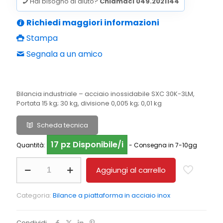
era:
è:
Hai bisogno di aiuto?
Chiamaci 049.2021144
€1.180,00.
€1.003,00.
Richiedi maggiori informazioni
Stampa
Segnala a un amico
Bilancia industriale – acciaio inossidabile SXC 30K-3LM,
Portata 15 kg; 30 kg, divisione 0,005 kg; 0,01 kg
Scheda tecnica
17 pz Disponibile/i
Quantità:
- Consegna in 7-10gg
IoT-
Aggiungi al carrello
Line
Bilanca
a
Categoria:
Bilance a piattaforma in acciaio inox
piattaforma
in
acciaio
Condividi