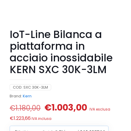
IoT-Line Bilanca a
piattaforma in
acciaio inossidabile
KERN SXC 30K-3LM
COD:
SXC 30K-3LM
Brand:
Kern
Il
Il
€
1.003,00
€
1.180,00
IVA esclusa
prezzo
prezzo
€
1.223,66
IVA inclusa
originale
attuale