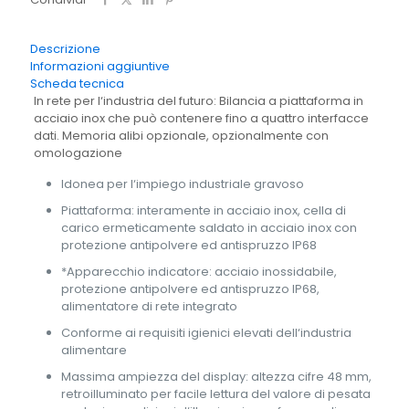
inossidabile
KERN
SXC
Descrizione
30K-
Informazioni aggiuntive
3LM
Scheda tecnica
quantità
In rete per l‘industria del futuro: Bilancia a piattaforma in
acciaio inox che può contenere fino a quattro interfacce
dati. Memoria alibi opzionale, opzionalmente con
omologazione
Idonea per l‘impiego industriale gravoso
Piattaforma: interamente in acciaio inox, cella di
carico ermeticamente saldato in acciaio inox con
protezione antipolvere ed antispruzzo IP68
*Apparecchio indicatore: acciaio inossidabile,
protezione antipolvere ed antispruzzo IP68,
alimentatore di rete integrato
Conforme ai requisiti igienici elevati dell‘industria
alimentare
Massima ampiezza del display: altezza cifre 48 mm,
retroilluminato per facile lettura del valore di pesata