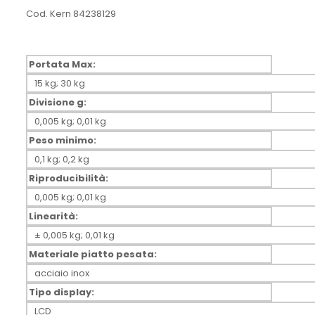
Cod. Kern 84238129
Portata Max:
15 kg; 30 kg
Divisione g:
0,005 kg; 0,01 kg
Peso minimo:
0,1 kg; 0,2 kg
Riproducibilità:
0,005 kg; 0,01 kg
Linearità:
± 0,005 kg; 0,01 kg
Materiale piatto pesata:
acciaio inox
Tipo display:
LCD