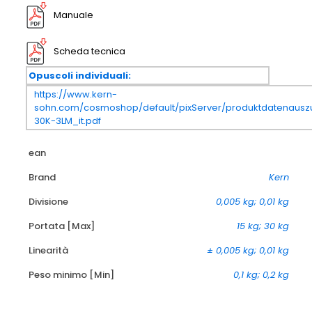
Manuale
Scheda tecnica
Opuscoli individuali:
https://www.kern-
sohn.com/cosmoshop/default/pixServer/produktdatenausz
30K-3LM_it.pdf
ean
Brand
Kern
Divisione
0,005 kg; 0,01 kg
Portata [Max]
15 kg; 30 kg
Linearità
± 0,005 kg; 0,01 kg
Peso minimo [Min]
0,1 kg; 0,2 kg