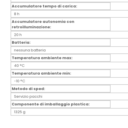
Accumulatore tempo di carica:
8 h
Accumulatore autonomia con
retroilluminazione:
20 h
Batteria:
nessuna batteria
Temperatura ambiente max:
40 °C
Temperatura ambiente min:
-10 °C
Metodo di sped:
Servizio pacchi
Componente di imballaggio plastica:
1325 g