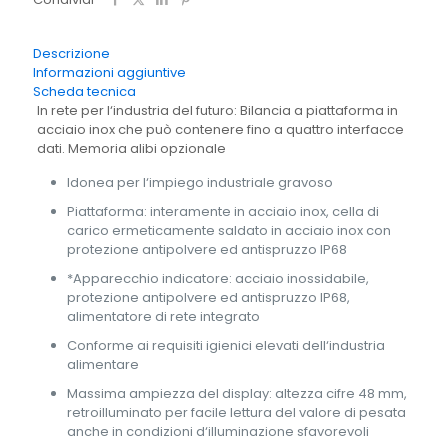
inossidabile
KERN
SXC
Descrizione
6K-
Informazioni aggiuntive
4
Scheda tecnica
quantità
In rete per l‘industria del futuro: Bilancia a piattaforma in
acciaio inox che può contenere fino a quattro interfacce
dati. Memoria alibi opzionale
Idonea per l‘impiego industriale gravoso
Piattaforma: interamente in acciaio inox, cella di
carico ermeticamente saldato in acciaio inox con
protezione antipolvere ed antispruzzo IP68
*Apparecchio indicatore: acciaio inossidabile,
protezione antipolvere ed antispruzzo IP68,
alimentatore di rete integrato
Conforme ai requisiti igienici elevati dell‘industria
alimentare
Massima ampiezza del display: altezza cifre 48 mm,
retroilluminato per facile lettura del valore di pesata
anche in condizioni d‘illuminazione sfavorevoli