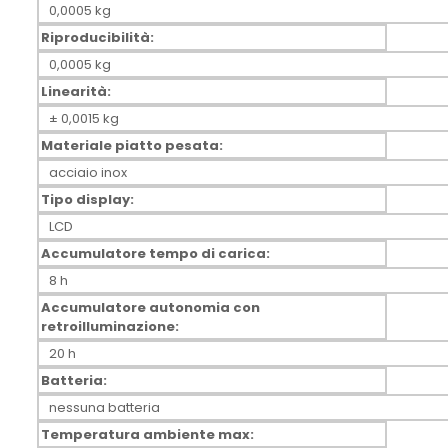
0,0005 kg
Riproducibilità:
0,0005 kg
Linearità:
± 0,0015 kg
Materiale piatto pesata:
acciaio inox
Tipo display:
LCD
Accumulatore tempo di carica:
8 h
Accumulatore autonomia con
retroilluminazione:
20 h
Batteria:
nessuna batteria
Temperatura ambiente max: