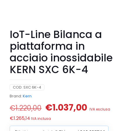
IoT-Line Bilanca a
piattaforma in
acciaio inossidabile
KERN SXC 6K-4
COD:
SXC 6K-4
Brand:
Kern
Il
Il
€
1.037,00
€
1.220,00
IVA esclusa
prezzo
prezzo
€
1.265,14
IVA inclusa
originale
attuale