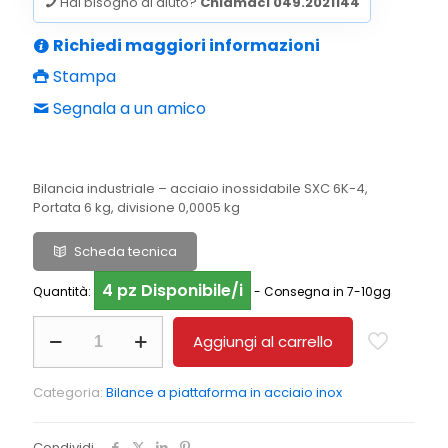
era:
è:
Hai bisogno di aiuto?
Chiamaci 049.2021144
€1.220,00.
€1.037,00.
Richiedi maggiori informazioni
Stampa
Segnala a un amico
Bilancia industriale – acciaio inossidabile SXC 6K-4,
Portata 6 kg, divisione 0,0005 kg
Scheda tecnica
4 pz Disponibile/i
Quantità:
- Consegna in 7-10gg
IoT-
Aggiungi al carrello
Line
Bilanca
a
Categoria:
Bilance a piattaforma in acciaio inox
piattaforma
in
acciaio
Condividi