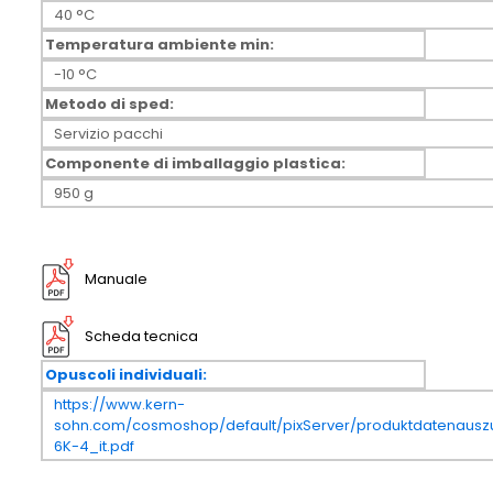
40 °C
Temperatura ambiente min:
-10 °C
Metodo di sped:
Servizio pacchi
Componente di imballaggio plastica:
950 g
Manuale
Scheda tecnica
Opuscoli individuali:
https://www.kern-
sohn.com/cosmoshop/default/pixServer/produktdatenausz
6K-4_it.pdf