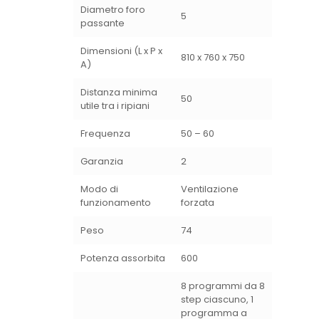
Diametro foro
5
passante
Dimensioni (L x P x
810 x 760 x 750
A)
Distanza minima
50
utile tra i ripiani
Frequenza
50 – 60
Garanzia
2
Modo di
Ventilazione
funzionamento
forzata
Peso
74
Potenza assorbita
600
8 programmi da 8
step ciascuno, 1
programma a