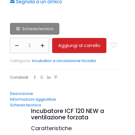
Segnala a un amico
Scheda tecnica
Incubatore
Aggiungi al carrello
ICF
120
NEW
Categoria:
Incubatori a circolazione forzata
a
ventilazione
forzata
Condividi
quantità
Descrizione
Informazioni aggiuntive
Scheda tecnica
Incubatore ICF 120 NEW a
ventilazione forzata
Caratteristiche