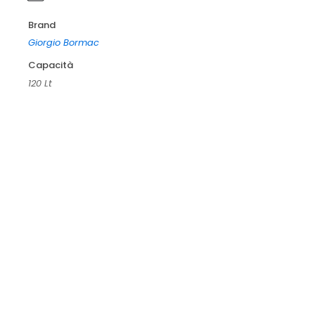
Brand
Giorgio Bormac
Capacità
120 Lt
Incubatore ICF 55 NEW a ventilazione forzata