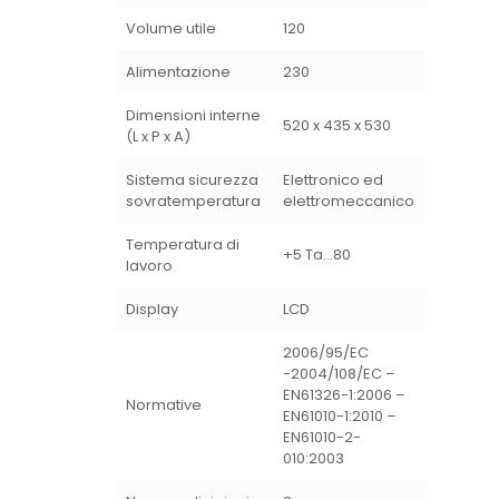
Volume utile
120
Alimentazione
230
Dimensioni interne
520 x 435 x 530
(L x P x A)
Sistema sicurezza
Elettronico ed
sovratemperatura
elettromeccanico
Temperatura di
+5 Ta…80
lavoro
Display
LCD
2006/95/EC
-2004/108/EC –
EN61326-1:2006 –
Normative
EN61010-1:2010 –
EN61010-2-
010:2003