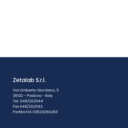
Foro interno diemtro 25 mm Foro speciale di diametro 25
mm su parete per strumenti ARGOLAB (contattare la
sede)
€
258,00
IVA esclusa
IVA inclusa
€
314,76
Zetalab S.r.l.
Via Umberto Giordano, 5
35132 - Padova - Italy
Tel. 049/2021144
Fax 049/2021143
Partita IVA 0
3523260283