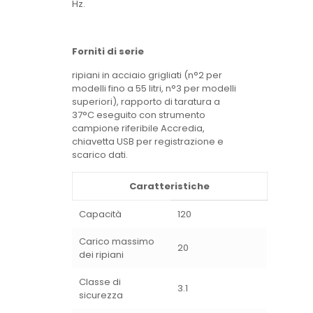
Hz.
Forniti di serie
ripiani in acciaio grigliati (n°2 per
modelli fino a 55 litri, n°3 per modelli
superiori), rapporto di taratura a
37°C eseguito con strumento
campione riferibile Accredia,
chiavetta USB per registrazione e
scarico dati.
Caratteristiche
Capacità
120
Carico massimo
20
dei ripiani
Classe di
3.1
sicurezza