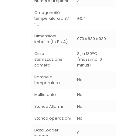
Numero di ripiani
3
Omogeneità
temperatura a 37
±0,4
°C
Dimensioni
970 x 830 x 930
imballo (L x P x A)
Ciclo
Si, a 130°C
sterilizzazione
(massimo 10
camera
minuti)
Rampe di
No
temperatura
Multiutente
No
Storico Allarmi
No
Storico operazioni
No
Data Logger
Si
interno