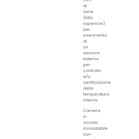
di
serie
(lato
superiore)
per
inserimento
di
un
sensore
esterno
per
controllo
e/o
certificazione
della
temperatura
interna.
Camera
in
acciaio
inossidabile
con