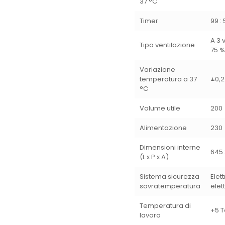
37 °C
Timer
99 :
A 3 
Tipo ventilazione
75 %
Variazione
temperatura a 37
±0,2
°C
Volume utile
200
Alimentazione
230
Dimensioni interne
645 
(L x P x A)
Sistema sicurezza
Elet
sovratemperatura
ele
Temperatura di
+5 
lavoro