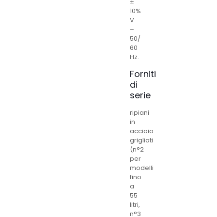
±
10%
V
–
50/
60
Hz.
Forniti
di
serie
ripiani
in
acciaio
grigliati
(n°2
per
modelli
fino
a
55
litri,
n°3