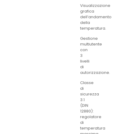
Visualizzazione
grafica
dell’andamento
della
temperatura.
Gestione
multiutente
con
3
livelli
di
autorizzazione.
Classe
di
sicurezza
3.1
(DIN
12880):
regolatore
di
temperatura
massima