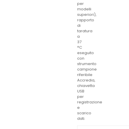
per
modelli
superiori),
rapporto
di
taratura
a
37
°C
eseguito
con
strumento
campione
riferibile
Accredia,
chiavetta
USB
per
registrazione
e
scarico
dati.