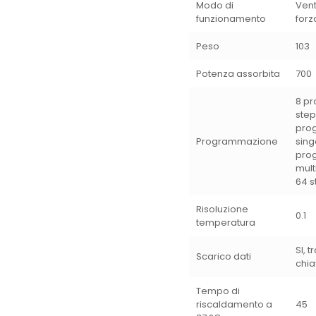
Modo di
Vent
funzionamento
forz
Peso
103
Potenza assorbita
700
8 p
step
pro
Programmazione
sing
pro
mult
64 s
Risoluzione
0.1
temperatura
SI, t
Scarico dati
chia
Tempo di
riscaldamento a
45