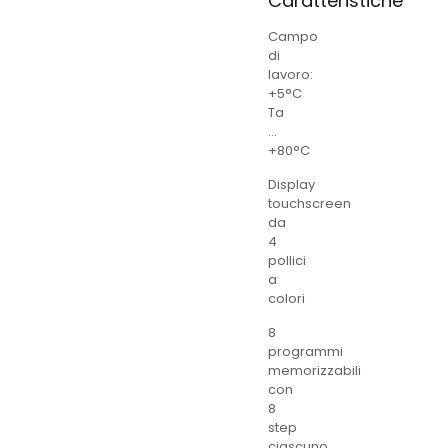
Caratteristiche
Campo
di
lavoro:
+5°C
Ta
…
+80°C
Display
touchscreen
da
4
pollici
a
colori
8
programmi
memorizzabili
con
8
step
ciascuno