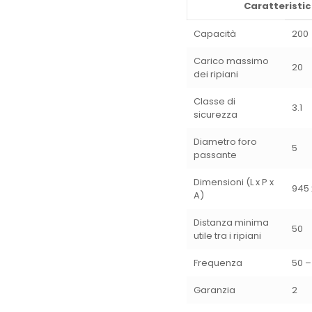
Caratteristi
Capacità
200
Carico massimo
20
dei ripiani
Classe di
3.1
sicurezza
Diametro foro
5
passante
Dimensioni (L x P x
945 
A)
Distanza minima
50
utile tra i ripiani
Frequenza
50 –
Garanzia
2