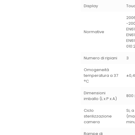
Display
Tou
200
-200
EN61
Normative
EN61
EN61
010:
Numero di ripiani
3
Omogeneità
temperatura a 37
±0,4
°C
Dimensioni
800 
imballo (L x P x A)
Ciclo
Si, 
sterilizzazione
(ma
camera
minu
Rampe di