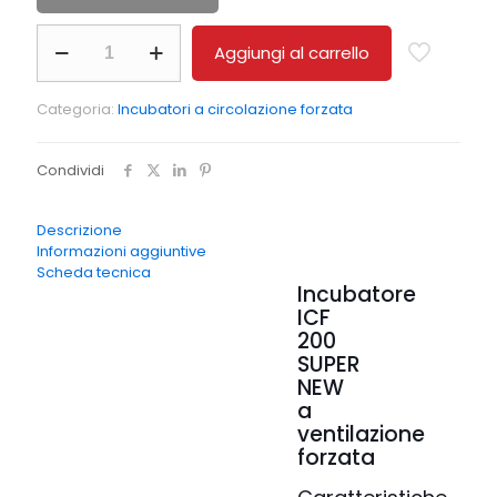
Incubatore
Aggiungi al carrello
ICF
200
SUPER
Categoria:
Incubatori a circolazione forzata
NEW
a
ventilazione
Condividi
forzata
quantità
Descrizione
Informazioni aggiuntive
Scheda tecnica
Incubatore
ICF
200
SUPER
NEW
a
ventilazione
forzata