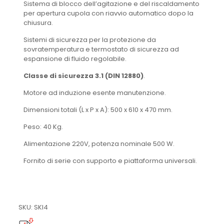
Sistema di blocco dell’agitazione e del riscaldamento
per apertura cupola con riavvio automatico dopo la
chiusura.
Sistemi di sicurezza per la protezione da
sovratemperatura e termostato di sicurezza ad
espansione di fluido regolabile.
Classe di sicurezza 3.1 (DIN 12880)
.
Motore ad induzione esente manutenzione.
Dimensioni totali (L x P x A): 500 x 610 x 470 mm.
Peso: 40 Kg.
Alimentazione 220V, potenza nominale 500 W.
Fornito di serie con supporto e piattaforma universali.
SKU: SKI4