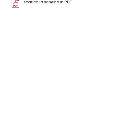
scarica la scheda in PDF
INCUBATORE CON DOPPIA
AGITAZIONE
Prezzo su richiesta