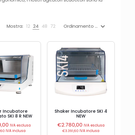
Mostra:
12
24
48
72
r Incubatore
Shaker Incubatore SKI 4
ato SKI 8 R NEW
NEW
0,00
€
2.780,00
IVA esclusa
IVA esclusa
,60
IVA inclusa
€
3.391,60
IVA inclusa