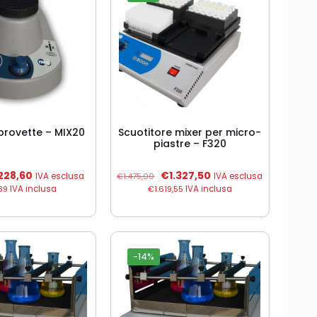
 provette – MIX20
Scuotitore mixer per micro-
piastre – F320
Il
Il
Il
228,60
€
1.327,50
IVA esclusa
€
1.475,00
IVA esclusa
ezzo
prezzo
prezzo
prezzo
89
IVA inclusa
€
1.619,55
IVA inclusa
iginale
attuale
originale
attuale
a:
è:
era:
è:
54,00.
€228,60.
€1.475,00.
€1.327,50.
-14%