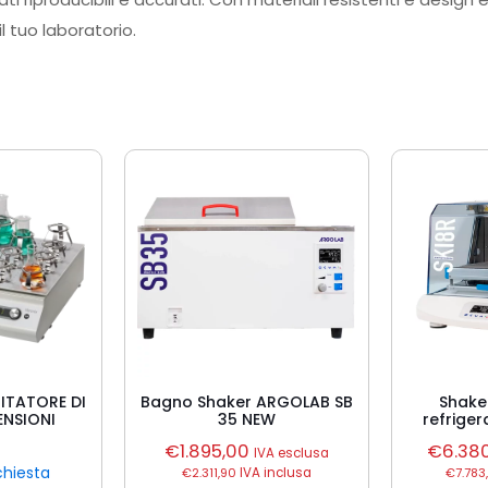
il tuo laboratorio.
ITATORE DI
Bagno Shaker ARGOLAB SB
Shake
ENSIONI
35 NEW
refriger
€
1.895,00
€
6.38
IVA esclusa
chiesta
€
2.311,90
IVA inclusa
€
7.783