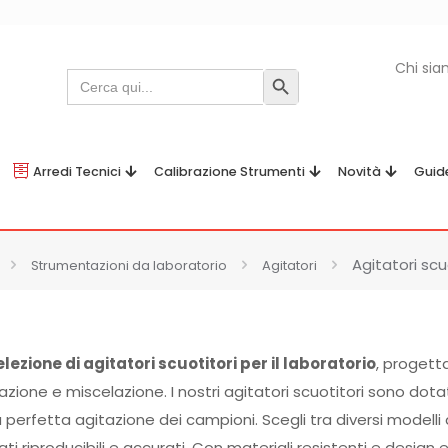
Chi si
Search
Search Button
for:
Arredi Tecnici
Calibrazione Strumenti
Novità
Guid
Agitatori scu
Strumentazioni da laboratorio
Agitatori
lezione di agitatori scuotitori per il laboratorio
, progetta
azione e miscelazione. I nostri agitatori scuotitori sono dotati
erfetta agitazione dei campioni. Scegli tra diversi modelli a
ti riproducibili e accurati. Con materiali resistenti e design 