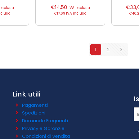
€
14,50
€
33,
 esclusa
IVA esclusa
nclusa
€
17,69
IVA inclusa
€
40,
1
2
3
Link utili
I
Pagamenti
Spedizioni
Domande Frequenti
Privacy e Garanzie
Condizioni di vendita