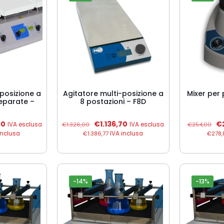
-posizione a
Agitatore multi-posizione a
Mixer per
separate –
8 postazioni – F8D
Il
Il
Il
Il
80
€
1.136,70
€
IVA esclusa
€
1.326,00
IVA esclusa
€
254,00
prezzo
prezzo
prezzo
pr
inclusa
€
1.386,77
IVA inclusa
€
278,
attuale
originale
attuale
or
è:
era:
è:
er
.
€1.558,80.
€1.326,00.
€1.136,70.
€2
-14%
-13%