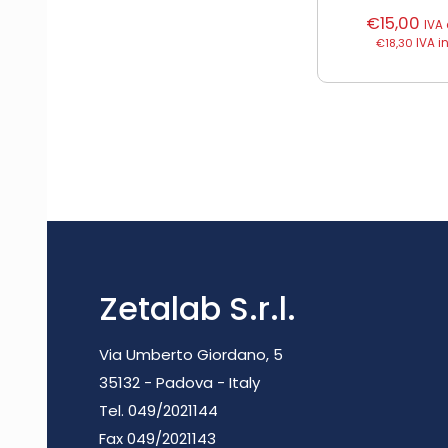
€
15,00
IVA
€
18,30
IVA i
Zetalab S.r.l.
Via Umberto Giordano, 5
35132 - Padova - Italy
Tel. 049/2021144
Fax 049/2021143