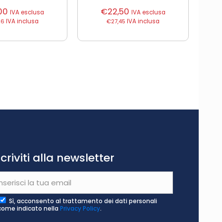
00
€
22,50
IVA esclusa
IVA esclusa
26
IVA inclusa
€
27,45
IVA inclusa
scriviti alla newsletter
Sì, acconsento al trattamento dei dati personali
come indicato nella
Privacy Policy
.