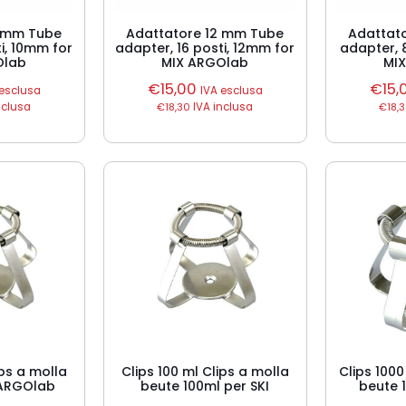
0 mm Tube
Adattatore 12 mm Tube
Adattat
i, 10mm for
adapter, 16 posti, 12mm for
adapter, 
Olab
MIX ARGOlab
MI
€
15,00
€
15,
 esclusa
IVA esclusa
nclusa
€
18,30
IVA inclusa
€
18,
ips a molla
Clips 100 ml Clips a molla
Clips 1000
 ARGOlab
beute 100ml per SKI
beute 