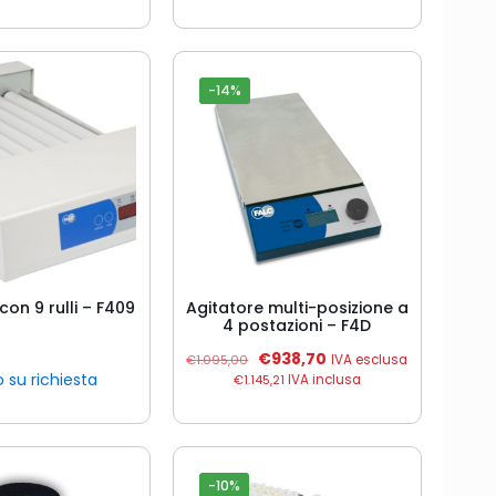
-14%
con 9 rulli – F409
Agitatore multi-posizione a
4 postazioni – F4D
Il
Il
€
938,70
€
1.095,00
IVA esclusa
prezzo
prezzo
 su richiesta
€
1.145,21
IVA inclusa
originale
attuale
era:
è:
€1.095,00.
€938,70.
-10%