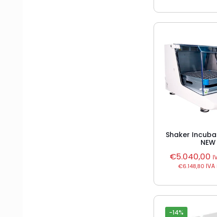
Shaker Incuba
NEW
€
5.040,00
I
€
6.148,80
IVA 
-14%