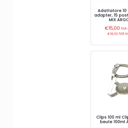
Adattatore 1
adapter, 15 post
MIX ARG
€
15,00
IVA
€
18,30
IVA i
Clips 100 ml Cl
beute 100ml