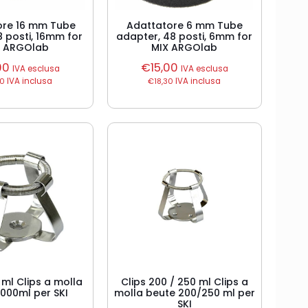
ore 16 mm Tube
Adattatore 6 mm Tube
8 posti, 16mm for
adapter, 48 posti, 6mm for
X ARGOlab
MIX ARGOlab
00
€
15,00
IVA esclusa
IVA esclusa
30
IVA inclusa
€
18,30
IVA inclusa
 ml Clips a molla
Clips 200 / 250 ml Clips a
1000ml per SKI
molla beute 200/250 ml per
SKI