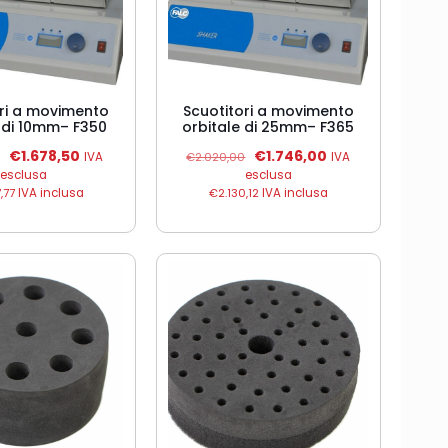
ori a movimento
Scuotitori a movimento
e di 10mm– F350
orbitale di 25mm– F365
Il
Il
Il
Il
€
1.678,50
€
1.746,00
IVA
€
2.020,00
IVA
prezzo
prezzo
prezzo
prezzo
esclusa
esclusa
originale
attuale
originale
attuale
,77
IVA inclusa
€
2.130,12
IVA inclusa
era:
è:
era:
è:
€1.940,00.
€1.678,50.
€2.020,00.
€1.746,00.