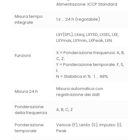
Alimentazione: ICCP Standard
Misura tempo
1 s … 24 h (regolabile)
integrale
LXY(SPL), LXeq, LXYSD, LXSEL, LXE,
LXYmax, LXYmin, LXPeak, LXN.
X = Ponderazione frequenza: A, B,
Funzioni
C, Z;
Y = Ponderazione temporale: F, S,
I;
N = Statistica in % : 1 … 99%
Misura automatica con
Misura 24 h
registrazione dei dati
Ponderazione
A, B, C, Z
della frequenza
Ponderazione
Veloce (F), Lento (S), Impulso (I),
temporale
Peak