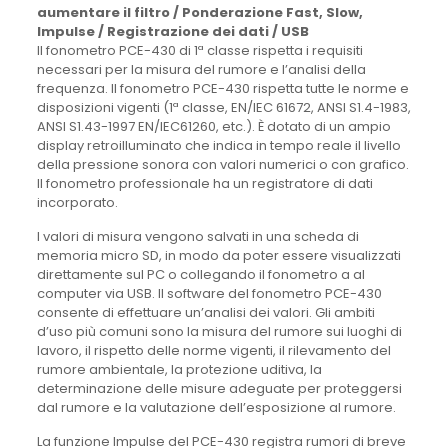
aumentare il filtro / Ponderazione Fast, Slow,
Impulse / Registrazione dei dati / USB
Il fonometro PCE-430 di 1ª classe rispetta i requisiti
necessari per la misura del rumore e l’analisi della
frequenza. Il fonometro PCE-430 rispetta tutte le norme e
disposizioni vigenti (1ª classe, EN/IEC 61672, ANSI S1.4-1983,
ANSI S1.43-1997 EN/IEC61260, etc.). È dotato di un ampio
display retroilluminato che indica in tempo reale il livello
della pressione sonora con valori numerici o con grafico.
Il fonometro professionale ha un registratore di dati
incorporato.
I valori di misura vengono salvati in una scheda di
memoria micro SD, in modo da poter essere visualizzati
direttamente sul PC o collegando il fonometro a al
computer via USB. Il software del fonometro PCE-430
consente di effettuare un’analisi dei valori. Gli ambiti
d’uso più comuni sono la misura del rumore sui luoghi di
lavoro, il rispetto delle norme vigenti, il rilevamento del
rumore ambientale, la protezione uditiva, la
determinazione delle misure adeguate per proteggersi
dal rumore e la valutazione dell’esposizione al rumore.
La funzione Impulse del PCE-430 registra rumori di breve