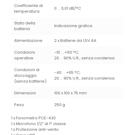
Coefficiente di
0 … 0,01 dB/°C
temperatura
Stato della
Indicazione grafica
batteria
Alimentazione
2 x Batterie da 1,5V AA
Condizioni
-10 … +50 °C;
operative
20 … 90% U.R., senza condensa
Condizioni di
-40 … +65 °C;
stoccaggio
20 … 90% U.R., senza condensa
(senza batterie)
Dimensioni
100 x 100 x 75 mm
Peso
250 g
1 x Fonometro PCE-430
1 x Microfono 1/2″ di 1ª classe
1 x Protezione anti-vento