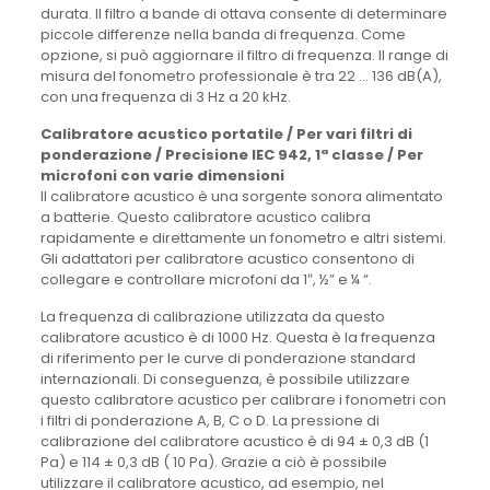
durata. Il filtro a bande di ottava consente di determinare
piccole differenze nella banda di frequenza. Come
opzione, si può aggiornare il filtro di frequenza. Il range di
misura del fonometro professionale è tra 22 … 136 dB(A),
con una frequenza di 3 Hz a 20 kHz.
Calibratore acustico portatile / Per vari filtri di
ponderazione / Precisione IEC 942, 1ª classe / Per
microfoni con varie dimensioni
Il calibratore acustico è una sorgente sonora alimentato
a batterie. Questo calibratore acustico calibra
rapidamente e direttamente un fonometro e altri sistemi.
Gli adattatori per calibratore acustico consentono di
collegare e controllare microfoni da 1″, ½” e ¼ “.
La frequenza di calibrazione utilizzata da questo
calibratore acustico è di 1000 Hz. Questa è la frequenza
di riferimento per le curve di ponderazione standard
internazionali. Di conseguenza, è possibile utilizzare
questo calibratore acustico per calibrare i fonometri con
i filtri di ponderazione A, B, C o D. La pressione di
calibrazione del calibratore acustico è di 94 ± 0,3 dB (1
Pa) e 114 ± 0,3 dB ( 10 Pa). Grazie a ciò è possibile
utilizzare il calibratore acustico, ad esempio, nel