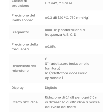
Classe di
IEC 942, 1ª classe
precisione
Precisione del
±0,3 dB (20 °C, 760 mm Hg)
livello sonoro
1000 Hz, ponderazione di
Frequenza
frequenza A, B, C, D
Precisione della
±0,01%
frequenza
1″
½” (adattatore incluso nella
Dimensioni del
fornitura)
microfono
¼” (adattatore accessorio
opzionale)
Display
Digitale
Riduzione di 0,1 dB per ogni 610 m
Effetto altitudine
di differenza di altitudine a partire
dal livello del mare