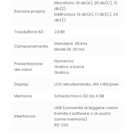
Microfono: 19 db(A), 25 db(C), 31
db(Z)
Rumore proprio
Elettronica: 13 db(A), 17 db(C), 24
db(Z)
Trasduttore AD
24 Bit
Standard: 48 kHz
Campionamento
Mode LN: 20 ms
Numerica
Presentazione
Grafico a barre
dei valori
Grafica
Display
LCD retroilluminato, 160 x 160 pixel
Memoria
Scheda micro SD da 4 GB
USB (consente di leggere i valori
tramite il software o di usarlo
Interfaccia
come memoria)
RS-232