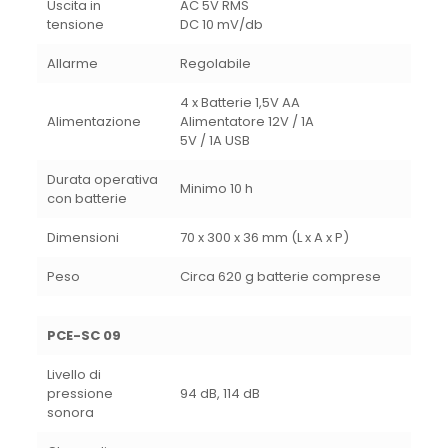
Uscita in
AC 5V RMS
tensione
DC 10 mV/db
Allarme
Regolabile
4 x Batterie 1,5V AA
Alimentazione
Alimentatore 12V / 1A
5V / 1A USB
Durata operativa
Minimo 10 h
con batterie
Dimensioni
70 x 300 x 36 mm (L x A x P)
Peso
Circa 620 g batterie comprese
PCE-SC 09
Livello di
pressione
94 dB, 114 dB
sonora