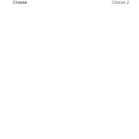
Classe
Classe 2
Fonometro PCE-323
€
256,90
IVA esclusa
IVA inclusa
€
313,42