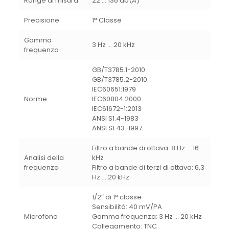
Range di misura
22 … 136 db(A)
Precisione
1ª Classe
Gamma
3 Hz … 20 kHz
frequenza
GB/T3785.1-2010
GB/T3785.2-2010
IEC60651:1979
Norme
IEC60804:2000
IEC61672-1:2013
ANSI S1.4-1983
ANSI S1.43-1997
Filtro a bande di ottava: 8 Hz … 16
Analisi della
kHz
frequenza
Filtro a bande di terzi di ottava: 6,3
Hz … 20 kHz
1/2″ di 1ª classe
Sensibilità: 40 mV/PA
Microfono
Gamma frequenza: 3 Hz … 20 kHz
Collegamento: TNC