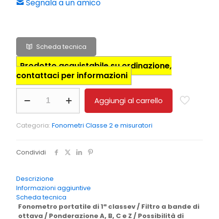
Segnala a un amico
Scheda tecnica
Prodotto acquistabile su ordinazione,
contattaci per informazioni
Fonometro
Aggiungi al carrello
e
calibratore
acustico
Categoria:
Fonometri Classe 2 e misuratori
PCE-
430-
SC
Condividi
09
quantità
Descrizione
Informazioni aggiuntive
Scheda tecnica
Fonometro portatile di 1ª classev / Filtro a bande di
ottava / Ponderazione A, B, C e Z / Possibilità di