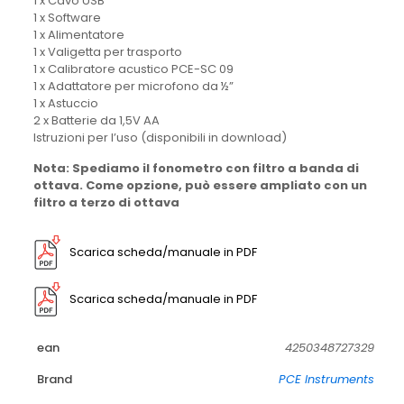
1 x Cavo USB
1 x Software
1 x Alimentatore
1 x Valigetta per trasporto
1 x Calibratore acustico PCE-SC 09
1 x Adattatore per microfono da ½”
1 x Astuccio
2 x Batterie da 1,5V AA
Istruzioni per l’uso (disponibili in download)
Nota: Spediamo il fonometro con filtro a banda di
ottava. Come opzione, può essere ampliato con un
filtro a terzo di ottava
Scarica scheda/manuale in PDF
Scarica scheda/manuale in PDF
ean
4250348727329
Brand
PCE Instruments