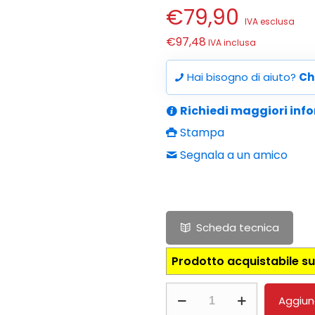
€
79,90
IVA esclusa
€
97,48
IVA inclusa
Hai bisogno di aiuto?
Ch
Richiedi maggiori inf
Stampa
Segnala a un amico
Scheda tecnica
Prodotto acquistabile su
Analizzatore
Aggiung
di