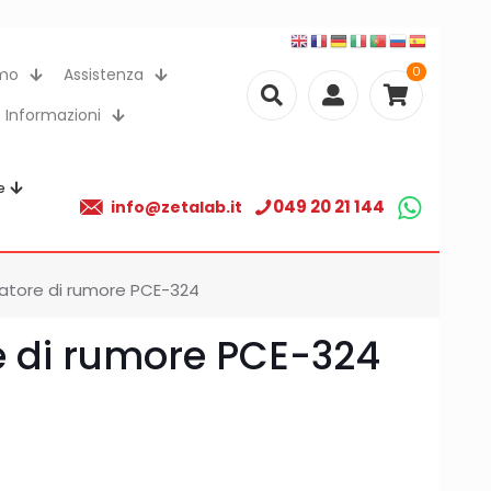
0
amo
Assistenza
Informazioni
e
049 20 21 144
info@zetalab.it
zatore di rumore PCE-324
e di rumore PCE-324