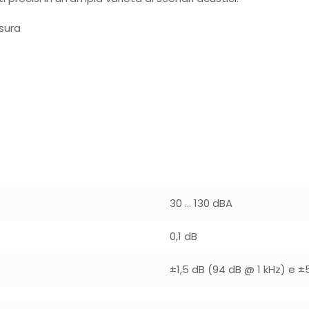
sura
30 … 130 dBA
0,1 dB
±1,5 dB (94 dB @ 1 kHz) e ±