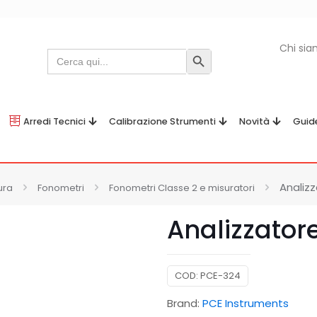
Chi si
Search
Search Button
for:
Arredi Tecnici
Calibrazione Strumenti
Novità
Guid
Analiz
ura
Fonometri
Fonometri Classe 2 e misuratori
Analizzator
COD:
PCE-324
Brand:
PCE Instruments