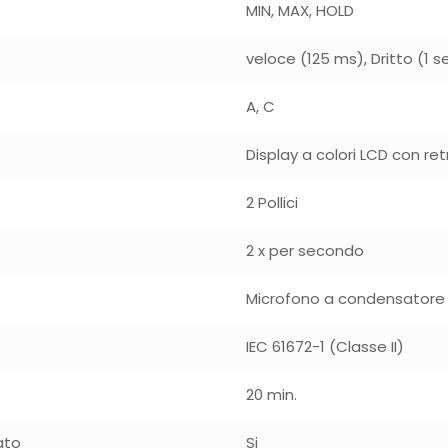
MIN, MAX, HOLD
veloce (125 ms), Dritto (1 s
A, C
Display a colori LCD con re
2 Pollici
2 x per secondo
Microfono a condensatore
IEC 61672-1 (Classe II)
20 min.
ato
Si