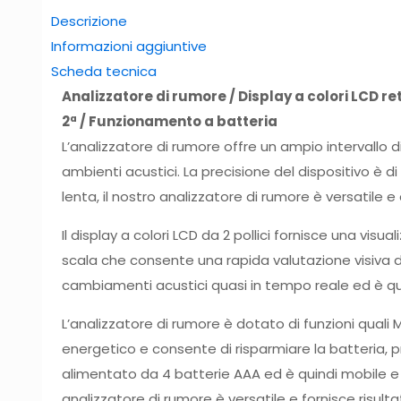
Descrizione
Informazioni aggiuntive
Scheda tecnica
Analizzatore di rumore / Display a colori LCD r
2ª / Funzionamento a batteria
L’analizzatore di rumore offre un ampio intervallo 
ambienti acustici. La precisione del dispositivo è
lenta, il nostro analizzatore di rumore è versatile 
Il display a colori LCD da 2 pollici fornisce una visua
scala che consente una rapida valutazione visiva del
cambiamenti acustici quasi in tempo reale ed è quin
L’analizzatore di rumore è dotato di funzioni quali 
energetico e consente di risparmiare la batteria, p
alimentato da 4 batterie AAA ed è quindi mobile e fles
analizzatore di rumore è versatile e fornisce risultat