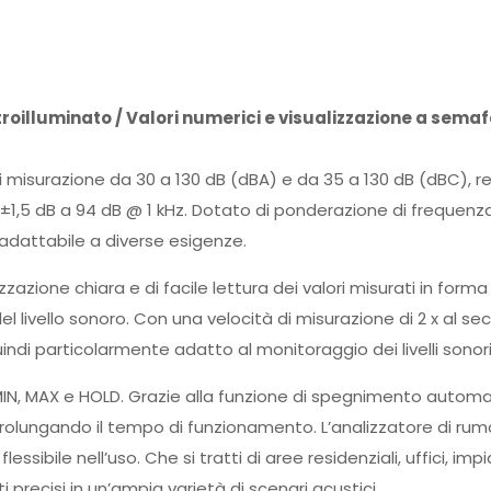
etroilluminato / Valori numerici e visualizzazione a sem
di misurazione da 30 a 130 dB (dBA) e da 35 a 130 dB (dBC), 
 di ±1,5 dB a 94 dB @ 1 kHz. Dotato di ponderazione di freque
e adattabile a diverse esigenze.
lizzazione chiara e di facile lettura dei valori misurati in form
 livello sonoro. Con una velocità di misurazione di 2 x al sec
di particolarmente adatto al monitoraggio dei livelli sonori
MIN, MAX e HOLD. Grazie alla funzione di spegnimento automatic
rolungando il tempo di funzionamento. L’analizzatore di rumo
sibile nell’uso. Che si tratti di aree residenziali, uffici, im
i precisi in un’ampia varietà di scenari acustici.