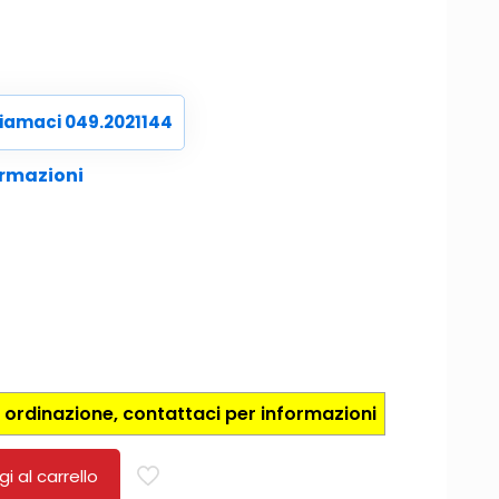
iamaci 049.2021144
ormazioni
 ordinazione, contattaci per informazioni
i al carrello