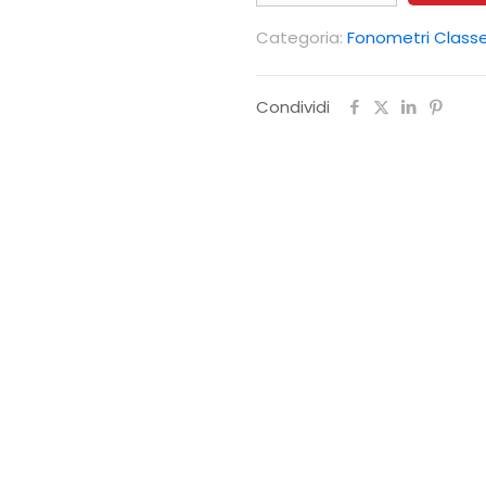
rumore
Categoria:
Fonometri Classe
PCE-
324
Condividi
quantità